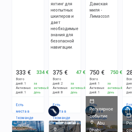
яхтинг для
Дамская
неопытных
миля -
шкиперов и
Лимассол
дает
необходимые
знания для
безопасной
навигации.
333 €
375 €
750 €
2
334 €
47 €
750 €
Всего
Всего
Всего
Все
дней
:
1
за
дней
:
2
за
дней
:
1
за
дне
Активных
активный
Активных
активный
Активных
активный
Акт
дней
:
1
день
дней
:
8
день
дней
:
1
день
дне
Есть
Есть
Есть
Ес
Регулярное
места в
места в
места в
ме
событие
1
командe
1
командe
1
командe
1
к
Abu
Ре
Dhabi,
со