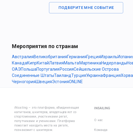
ПОДБЕРИТЕ МНЕ СОБЫТИЕ
Мероприятия по странам
Австралия
Великобритания
Германия
Греция
Израиль
Испани
Канада
Кипр
Китай
Латвия
Мальта
Мартиника
Нидерланды
Но
ОАЭ
Польша
Португалия
Россия
Сейшельские Острова
Соединенные Штаты
Таиланд
Турция
Украина
Франция
Хорва
Черногория
Швеция
Эстония
ONLINE
iNsailing – это платформа, объединяющая
INSAILING
капитанов, шкиперов, владельцев яхт со
спортсменами, участниками регат,
О нас
попутчиками и учениками. Платформа
помогает находить места на регате,
познакомит с шкипером.
Команда