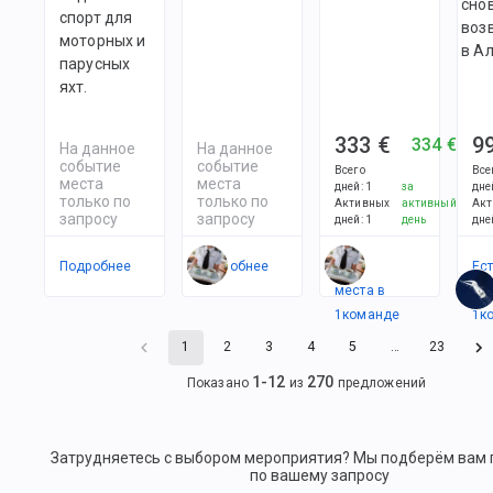
сно
спорт для
воз
моторных и
в А
парусных
яхт.
333 €
9
334 €
На данное
На данное
событие
событие
Всего
Все
места
места
дней
:
1
за
дне
только по
только по
Активных
активный
Акт
запросу
запросу
дней
:
1
день
дне
Подробнее
Подробнее
Есть
Ес
места в
ме
1
командe
1
к
1
2
3
4
5
…
23
1
-
12
270
Показано
из
предложений
Затрудняетесь с выбором мероприятия? Мы подберём вам
по вашему запросу