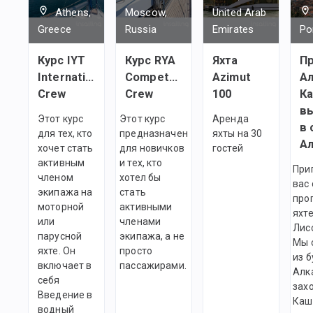
Athens,
Moscow,
United Arab
Greece
Russia
Emirates
Po
Курс IYT
Курс RYA
Яхта
Пр
International
Competent
Azimut
Ал
Crew
Crew
100
К
в
Этот курс
Этот курс
Аренда
в 
для тех, кто
предназначен
яхты на 30
хочет стать
для новичков
гостей
активным
и тех, кто
При
членом
хотел бы
вас
экипажа на
стать
про
моторной
активными
яхте
или
членами
Лис
парусной
экипажа, а не
Мы 
яхте. Он
просто
из 
включает в
пассажирами.
Алк
себя
зах
Введение в
Каш
водный