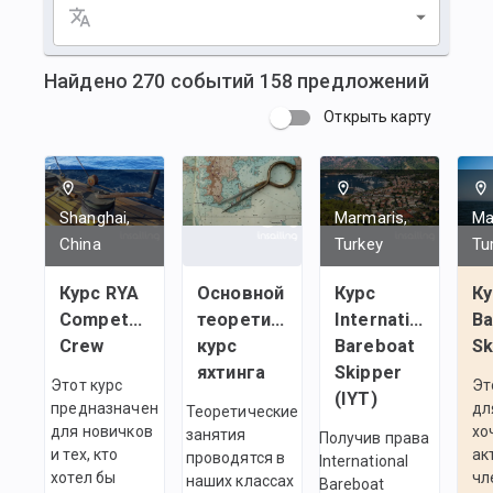
Найдено
270
событий
158
предложений
Открыть карту
Shanghai,
Marmaris,
Ma
China
Turkey
Tu
Курс RYA
Основной
Курс
Ку
Competent
теоретический
International
Ba
Crew
курс
Bareboat
Sk
яхтинга
Skipper
Этот курс
Эт
(IYT)
предназначен
дл
Теоретические
для новичков
хо
занятия
Получив права
и тех, кто
ак
проводятся в
International
хотел бы
чл
наших классах
Bareboat