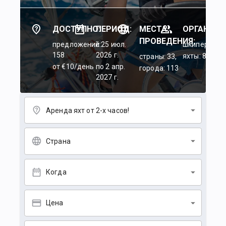
ДОСТУПНО:
ПЕРИОД:
МЕСТА
ОРГАНИЗА
ПРОВЕДЕНИЯ:
предложений:
c 25 июл.
шкиперы: 45
158
2026 г.
яхты: 84
страны: 33,
от €10/день
по 2 апр.
города: 113
2027 г.
Аренда яхт от 2-х часов!
Страна
Когда
Цена