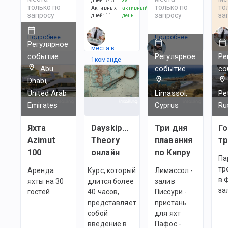
дней
:
745
за
только по
только по
то
Активных
активный
запросу
запросу
за
дней
:
11
день
Подробнее
Есть
Подробнее
По
Регулярное
места в
событие
Регулярное
Ре
1
командe
Abu
событие
со
Dhabi,
United Arab
Limassol,
Pe
Emirates
Cyprus
Ru
Яхта
Dayskipper
Три дня
Г
Azimut
Theory
плавания
100
онлайн
по Кипру
Па
тр
Аренда
Курс, который
Лимассол -
в 
яхты на 30
длится более
залив
за
гостей
40 часов,
Писсури -
представляет
пристань
собой
для яхт
введение в
Пафос -