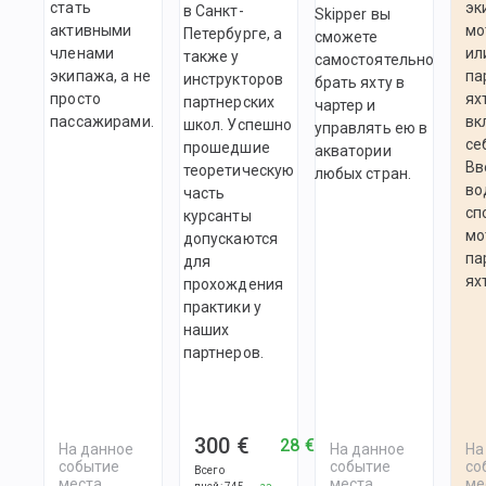
стать
эк
в Санкт-
Skipper вы
активными
мо
Петербурге, а
сможете
членами
ил
также у
самостоятельно
экипажа, а не
па
инструкторов
брать яхту в
просто
ях
партнерских
чартер и
пассажирами.
вк
школ. Успешно
управлять ею в
се
прошедшие
акватории
Вв
теоретическую
любых стран.
во
часть
сп
курсанты
мо
допускаются
па
для
ях
прохождения
практики у
наших
партнеров.
300 €
28 €
На данное
На данное
На
событие
событие
со
Всего
места
места
ме