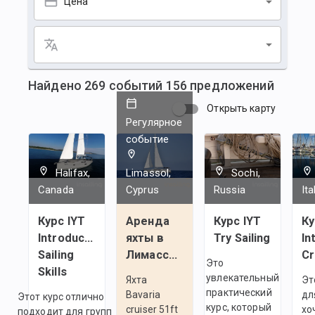
Цена
Найдено
269
событий
156
предложений
Открыть карту
Регулярное
событие
Halifax,
Limassol,
Sochi,
Canada
Cyprus
Russia
Ita
Курс IYT
Аренда
Курс IYT
Ку
Introductory
яхты в
Try Sailing
In
Sailing
Лимассоле
C
Это
Skills
увлекательный
Яхта
Эт
практический
Bavaria
дл
Этот курс отлично
курс, который
cruiser 51ft
хо
подходит для групп