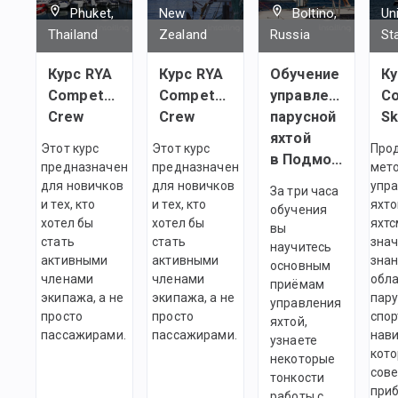
Phuket,
New
Boltino,
Un
Thailand
Zealand
Russia
St
Курс RYA
Курс RYA
Обучение
Ку
Competent
Competent
управлению
Co
Crew
Crew
парусной
Sk
яхтой
Этот курс
Этот курс
Про
в Подмосковье
предназначен
предназначен
мет
для новичков
для новичков
упр
За три часа
и тех, кто
и тех, кто
яхто
обучения
хотел бы
хотел бы
яхтс
вы
стать
стать
зна
научитесь
активными
активными
знан
основным
членами
членами
обл
приёмам
экипажа, а не
экипажа, а не
пару
управления
просто
просто
спор
яхтой,
пассажирами.
пассажирами.
нави
узнаете
кото
некоторые
сов
тонкости
при
работы с