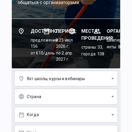
общаться с организаторами.
ДОСТУПНО:
ПЕРИОД:
МЕСТА
ОРГАНИЗА
ПРОВЕДЕНИЯ:
предложений:
c 25 июл.
шкиперы: 45
156
2026 г.
яхты: 84
страны: 33,
от €10/день
по 2 апр.
города: 108
2027 г.
Яхт школы, курсы и вебинары
Страна
Когда