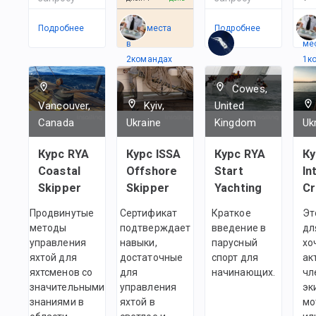
Подробнее
Есть места
Подробнее
Ес
в
ме
2
командах
1
к
Cowes,
Vancouver,
Kyiv,
United
Canada
Ukraine
Kingdom
Uk
Курс RYA
Курс ISSA
Курс RYA
Ку
Coastal
Offshore
Start
In
Skipper
Skipper
Yachting
C
Продвинутые
Сертификат
Краткое
Эт
методы
подтверждает
введение в
дл
управления
навыки,
парусный
хо
яхтой для
достаточные
спорт для
ак
яхтсменов со
для
начинающих.
чл
значительными
управления
эк
знаниями в
яхтой в
мо