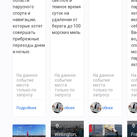
области
светлое и
ил
парусного
темное время
па
спорта и
суток на
ях
навигации,
удалении от
вк
которые хотят
берега до 100
се
совершать
морских миль.
Вв
прибрежные
во
переходы днем
сп
и ночью.
мо
па
ях
На данное
На данное
На данное
На
событие
событие
событие
со
места
места
места
ме
только по
только по
только по
то
запросу
запросу
запросу
за
Подробнее
Подробнее
Подробнее
По
Wellington,
Fr