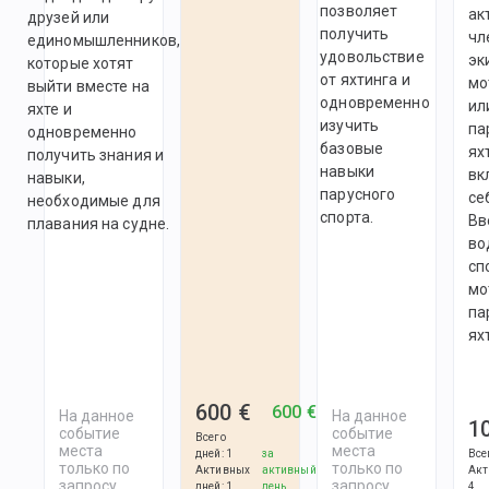
позволяет
ак
друзей или
получить
чл
единомышленников,
удовольствие
эк
которые хотят
от яхтинга и
мо
выйти вместе на
одновременно
ил
яхте и
изучить
па
одновременно
базовые
ях
получить знания и
навыки
вк
навыки,
парусного
се
необходимые для
спорта.
Вв
плавания на судне.
во
сп
мо
па
ях
600 €
600 €
На данное
На данное
1
событие
событие
Всего
места
места
дней
:
1
за
Все
только по
только по
Активных
активный
Акт
запросу
запросу
дней
:
1
день
4