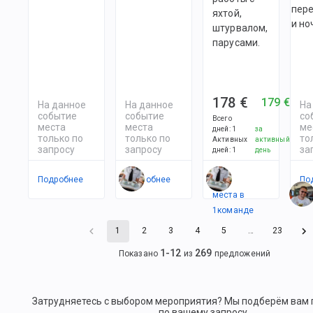
пер
яхтой,
и но
штурвалом,
парусами.
178 €
179 €
На данное
На данное
На
событие
событие
со
Всего
места
места
ме
дней
:
1
за
только по
только по
то
Активных
активный
запросу
запросу
за
дней
:
1
день
Подробнее
Подробнее
Есть
По
места в
1
командe
1
2
3
4
5
…
23
1
-
12
269
Показано
из
предложений
Затрудняетесь с выбором мероприятия? Мы подберём вам
по вашему запросу