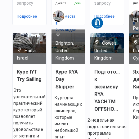
запросу
запросу
дней
:
1
день
дне
Подробнее
Есть места
Подробнее
Ес
в
в
Ре
2
командах
2
к
со
Brighton,
Cowes,
Haifa,
United
United
Li
Israel
Kingdom
Kingdom
Cy
Курс IYT
Курс RYA
Подготовка
Ях
Try Sailing
Day
к
де
Skipper
экзамену
К
Это
RYA
увлекательный
Курс для
Пр
YACHTMASTER
практический
начинающих
ях
OFFSHORE
курс, который
шкиперов,
бе
позволяет
которые
Ки
2-недельная
получить
имеют
подготовительная
удовольствие
небольшой
программа
от яхтинга и
опыт