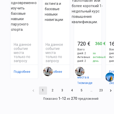
Yachtmaster или
одновременно
яхтинга и
более короткий 1-
изучить
базовые
недельный курс
базовые
навыки
повышения
навыки
навигации
квалификации.
парусного
спорта.
720 €
1
360 €
На данное
На данное
событие
событие
Всего
Все
места
места
дней
:
2
за
дне
только по
только по
Активных
активный
Акт
запросу
запросу
дней
:
2
день
дне
Подробнее
Подробнее
Есть
Ес
места в
в
1
командe
2
к
1
2
3
4
5
…
23
1
-
12
270
Показано
из
предложений