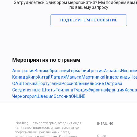
Затрудняетесь с выбором мероприятия? Мы подберём вам
по вашему запросу
ПОДБЕРИТЕ МНЕ СОБЫТИЕ
Мероприятия по странам
Австралия
Великобритания
Германия
Греция
Израиль
Испани
Канада
Кипр
Китай
Латвия
Мальта
Мартиника
Нидерланды
Но
ОАЭ
Польша
Португалия
Россия
Сейшельские Острова
Соединенные Штаты
Таиланд
Турция
Украина
Франция
Хорва
Черногория
Швеция
Эстония
ONLINE
iNsailing – это платформа, объединяющая
INSAILING
капитанов, шкиперов, владельцев яхт со
спортсменами, участниками регат,
О нас
попутчиками и учениками. Платформа