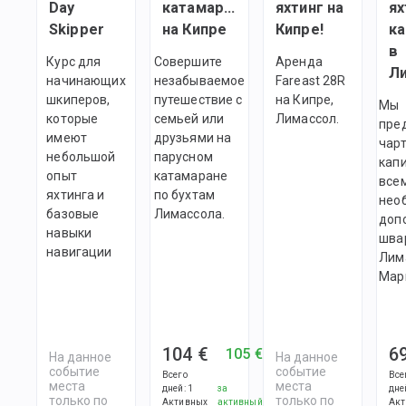
Day
катамаране
яхтинг на
ях
Skipper
на Кипре
Кипре!
ка
в
Курс для
Совершите
Аренда
начинающих
незабываемое
Fareast 28R
шкиперов,
путешествие с
на Кипре,
Мы
которые
семьей или
Лимассол.
пре
имеют
друзьями на
чарт
небольшой
парусном
капи
опыт
катамаране
все
яхтинга и
по бухтам
нео
базовые
Лимассола.
доп
навыки
шва
навигации
Лим
Мар
104 €
6
105 €
На данное
На данное
событие
событие
Всего
Все
места
места
дней
:
1
за
дне
только по
только по
Активных
активный
Акт