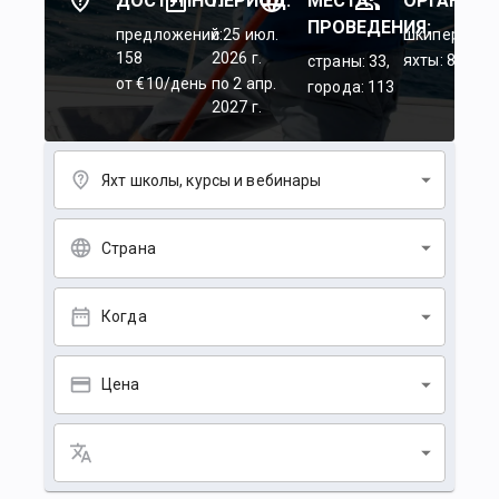
ДОСТУПНО:
ПЕРИОД:
МЕСТА
ОРГАНИЗА
ПРОВЕДЕНИЯ:
предложений:
c 25 июл.
шкиперы: 45
158
2026 г.
яхты: 84
страны: 33,
от €10/день
по 2 апр.
города: 113
2027 г.
Яхт школы, курсы и вебинары
Страна
Когда
Цена