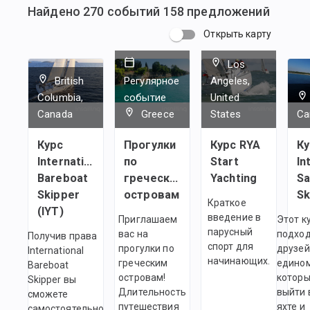
Найдено
270
событий
158
предложений
Открыть карту
Los
British
Регулярное
Angeles,
Columbia,
событие
United
Canada
Greece
States
Ca
Курс
Прогулки
Курс RYA
Ку
International
по
Start
In
Bareboat
греческим
Yachting
Sa
Skipper
островам
Sk
Краткое
(IYT)
введение в
Приглашаем
Этот к
парусный
вас на
подход
Получив права
спорт для
прогулки по
друзей
International
начинающих.
греческим
едино
Bareboat
островам!
которы
Skipper вы
Длительность
выйти 
сможете
путешествия
яхте и
самостоятельно