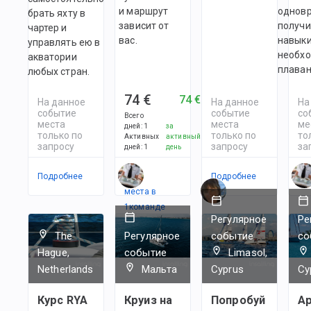
и маршрут
однов
брать яхту в
зависит от
получи
чартер и
вас.
навыки
управлять ею в
необх
акватории
плаван
любых стран.
74 €
74 €
На данное
На данное
На
событие
событие
со
Всего
места
места
ме
дней
:
1
за
только по
только по
то
Активных
активный
запросу
запросу
за
дней
:
1
день
Подробнее
Есть
Подробнее
По
места в
1
командe
Регулярное
Ре
The
Регулярное
событие
со
Hague,
событие
Limasol,
Netherlands
Мальта
Cyprus
Cy
Курс RYA
Круиз на
Попробуй
А