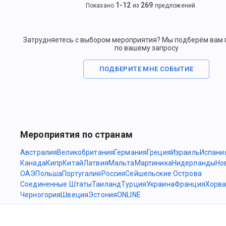
1
-
12
269
Показано
из
предложений
Затрудняетесь с выбором мероприятия? Мы подберём вам
по вашему запросу
ПОДБЕРИТЕ МНЕ СОБЫТИЕ
Мероприятия по странам
Австралия
Великобритания
Германия
Греция
Израиль
Испани
Канада
Кипр
Китай
Латвия
Мальта
Мартиника
Нидерланды
Но
ОАЭ
Польша
Португалия
Россия
Сейшельские Острова
Соединенные Штаты
Таиланд
Турция
Украина
Франция
Хорва
Черногория
Швеция
Эстония
ONLINE