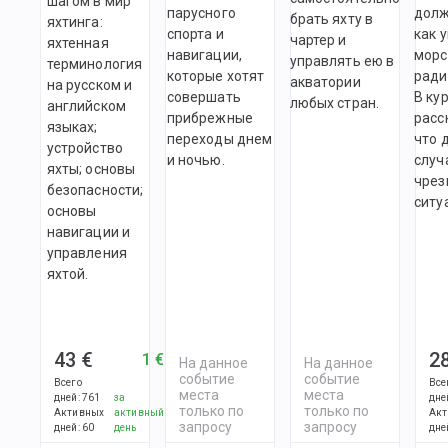
шагом в мир
парусного
долж
брать яхту в
яхтинга:
спорта и
как 
чартер и
яхтенная
навигации,
морс
управлять ею в
терминология
которые хотят
ради
акватории
на русском и
совершать
В ку
любых стран.
английском
прибрежные
расс
языках;
переходы днем
что 
устройство
и ночью.
случ
яхты; основы
чрез
безопасности;
ситу
основы
навигации и
управления
яхтой.
43 €
2
1 €
На данное
На данное
событие
событие
Всего
Все
места
места
дней
:
761
за
дне
только по
только по
Активных
активный
Акт
запросу
запросу
дней
:
60
день
дне