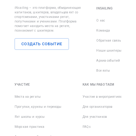
iNsailing – это платформа, объединяющая
INSAILING
капитанов, шкиперов, владельцев яхт со
спортсменами, участниками регат,
О нас
попутчиками и учениками. Платформа
помогает находить места на регате,
познакомит с шкипером.
Команда
Обратная связь
СОЗДАТЬ СОБЫТИЕ
Наши шкиперы
Архив событий
Все яхты
УЧАСТИЕ
КАК МЫ РАБОТАЕМ
Места на регаты
Участие в мероприятиях
Прогулки, круизы и переходы
Для организаторов
Яхт школы и курсы
Для участников
Морская практика
FAQs