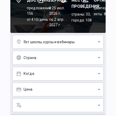
ДОСТУПНО:
ПЕРИОД:
МЕСТА
ОРГАНИЗА
ПРОВЕДЕНИЯ:
предложений:
c 25 июл.
шкиперы: 45
156
2026 г.
яхты: 84
страны: 33,
от €10/день
по 2 апр.
города: 108
2027 г.
Яхт школы, курсы и вебинары
Страна
Когда
Цена