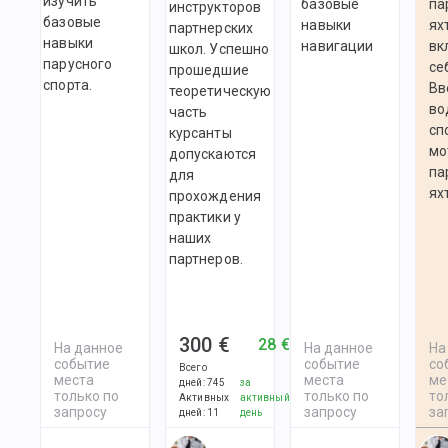
изучить
базовые
па
инструкторов
базовые
навыки
ях
партнерских
навыки
навигации
вк
школ. Успешно
парусного
се
прошедшие
спорта.
Вв
теоретическую
во
часть
сп
курсанты
мо
допускаются
па
для
ях
прохождения
практики у
наших
партнеров.
300 €
28 €
На данное
На данное
На
событие
событие
со
Всего
места
места
ме
дней
:
745
за
только по
только по
то
Активных
активный
запросу
запросу
за
дней
:
11
день