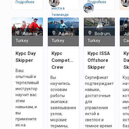
Подробнее
Есть
Подробнее
По
места в
1
командe
Adaköy,
Adaköy,
Bodrum,
Jo
Turkey
Turkey
Turkey
Ca
Курс Day
Курс
Курс ISSA
Ку
Skipper
Competent
Offshore
Da
Crew
Skipper
Sk
Ваш
опытный и
Вы
Сертификат
Ку
терпеливый
научитесь
подтверждает
на
инструктор
основам
навыки,
шк
научит вас
работы
достаточные
ко
этим
экипажа:
для
им
навыкам, и
завязывание
управления
не
вы
узлов,
яхтой в
оп
примените
морские
светлое и
яхт
их на
термины,
темное время
ба