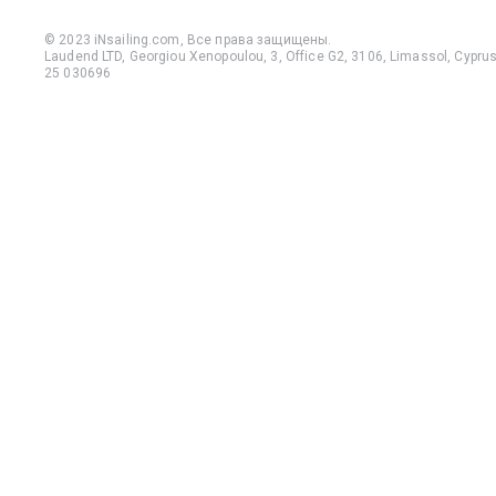
© 2023 iNsailing.com,
Все права защищены
.
Laudend LTD, Georgiou Xenopoulou, 3, Office G2, 3106, Limassol, Cyprus,
25 030696