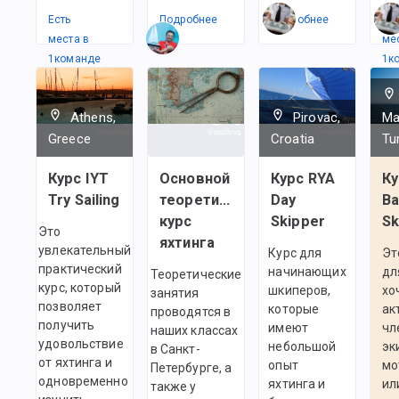
Есть
Подробнее
Подробнее
Ес
места в
ме
1
командe
1
к
Athens,
Pirovac,
Ma
Greece
Croatia
Tu
Курс IYT
Основной
Курс RYA
Ку
Try Sailing
теоретический
Day
Ba
курс
Skipper
Sk
Это
яхтинга
увлекательный
Курс для
Эт
практический
начинающих
дл
Теоретические
курс, который
шкиперов,
хо
занятия
позволяет
которые
ак
проводятся в
получить
имеют
чл
наших классах
удовольствие
небольшой
эк
в Санкт-
от яхтинга и
опыт
мо
Петербурге, а
одновременно
яхтинга и
ил
также у