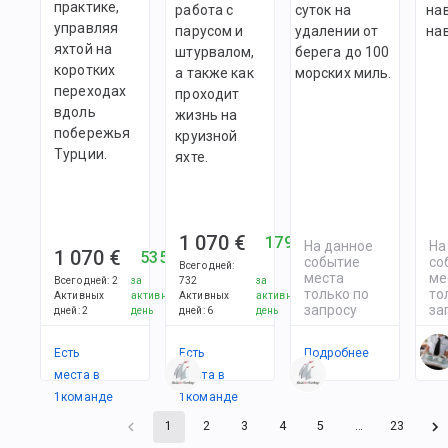
практике,
работа с
суток на
на
управляя
парусом и
удалении от
на
яхтой на
штурвалом,
берега до 100
коротких
а также как
морских миль.
переходах
проходит
вдоль
жизнь на
побережья
круизной
Турции.
яхте.
1 070 €
179 €
На данное
На
1 070 €
535 €
событие
со
Всего дней
:
места
ме
Всего дней
:
2
за
732
за
только по
то
Активных
активный
Активных
активный
запросу
за
дней
:
2
день
дней
:
6
день
Есть
Есть
Подробнее
По
места в
места в
1
командe
1
командe
1
2
3
4
5
…
23