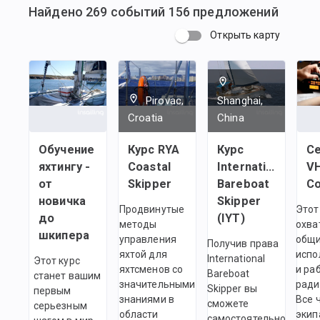
Найдено
269
событий
156
предложений
Открыть карту
Pirovac,
Shanghai,
Croatia
China
Обучение
Курс RYA
Курс
С
яхтингу -
Coastal
International
V
от
Skipper
Bareboat
новичка
Skipper
Продвинутые
Этот
до
(IYT)
методы
охва
шкипера
управления
общи
Получив права
яхтой для
испо
International
Этот курс
яхтсменов со
и ра
Bareboat
станет вашим
значительными
ради
Skipper вы
первым
знаниями в
Все 
сможете
серьезным
области
экип
самостоятельно