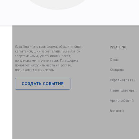
iNsailing – это платформа, объединяющая
INSAILING
капитанов, шкиперов, владельцев яхт со
спортсменами, участниками регат,
О нас
попутчиками и учениками. Платформа
помогает находить места на регате,
познакомит с шкипером.
Команда
Обратная связь
СОЗДАТЬ СОБЫТИЕ
Наши шкиперы
Архив событий
Все яхты