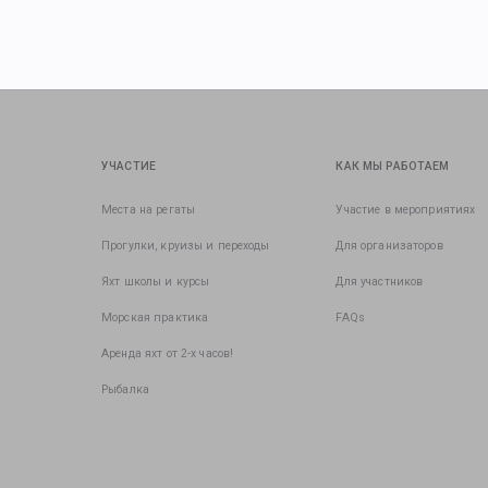
УЧАСТИЕ
КАК МЫ РАБОТАЕМ
Места на регаты
Участие в мероприятиях
Прогулки, круизы и переходы
Для организаторов
Яхт школы и курсы
Для участников
Морская практика
FAQs
Аренда яхт от 2-х часов!
Рыбалка