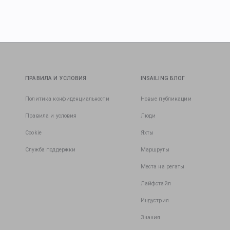
ПРАВИЛА И УСЛОВИЯ
INSAILING БЛОГ
Политика конфиденциальности
Новые публикации
Правила и условия
Люди
Cookie
Яхты
Служба поддержки
Маршруты
Места на регаты
Лайфстайл
Индустрия
Знания