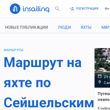
РЕГИСТРАЦИЯ
НОВЫЕ ПУБЛИКАЦИИ
ЛЮДИ
ЯХТЫ
МА
МАРШРУТЫ
Маршрут на
29 
яхте по
Сал
Путеш
Сейшельским
неапо
Комфор