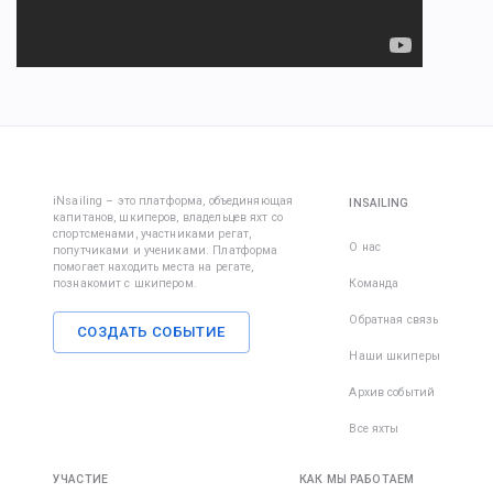
iNsailing – это платформа, объединяющая
INSAILING
капитанов, шкиперов, владельцев яхт со
спортсменами, участниками регат,
О нас
попутчиками и учениками. Платформа
помогает находить места на регате,
познакомит с шкипером.
Команда
Обратная связь
СОЗДАТЬ СОБЫТИЕ
Наши шкиперы
Архив событий
Все яхты
УЧАСТИЕ
КАК МЫ РАБОТАЕМ