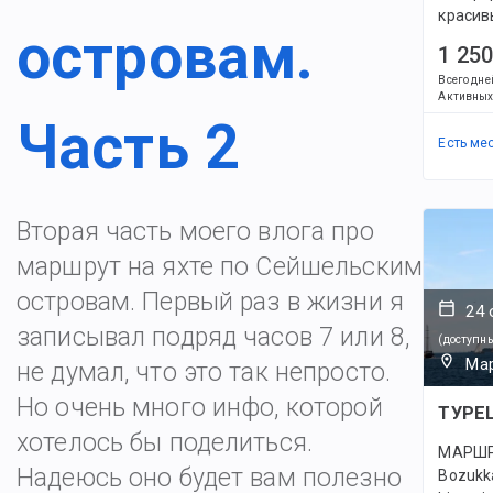
красив
островам.
1 250
Всего дне
Активных
Часть 2
Есть ме
Вторая часть моего влога про
маршрут на яхте по Сейшельским
островам. Первый раз в жизни я
24 
записывал подряд часов 7 или 8,
(
доступн
Мар
не думал, что это так непросто.
Но очень много инфо, которой
ТУРЕ
хотелось бы поделиться.
МАРШРУТ
Надеюсь оно будет вам полезно
Bozukka