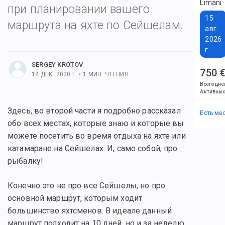
Limani 
при планировании вашего
15
маршрута на яхте по Сейшелам.
авг.
2026
льше постов
г.
SERGEY KROTOV
750 
14 ДЕК. 2020 Г.
•
1
МИН. ЧТЕНИЯ
Всего дне
Активных
Здесь, во второй части я подробно рассказал
Есть ме
обо всех местах, которые знаю и которые вы
можете посетить во время отдыха на яхте или
катамаране на Сейшелах. И, само собой, про
рыбалку!
Конечно это не про все Сейшелы, но про
основной маршрут, которым ходит
большинство яхтсменов. В идеале данный
маршрут подходит на 10 дней, но и за неделю