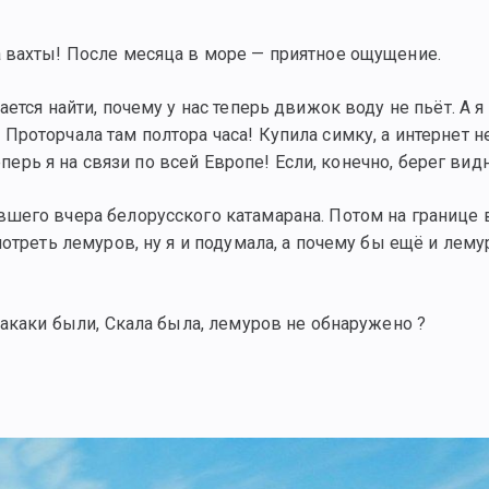
 вахты! После месяца в море — приятное ощущение.
ется найти, почему у нас теперь движок воду не пьёт. А я
роторчала там полтора часа! Купила симку, а интернет не
еперь я на связи по всей Европе! Если, конечно, берег видн
шего вчера белорусского катамарана. Потом на границе 
отреть лемуров, ну я и подумала, а почему бы ещё и лему
Макаки были, Скала была, лемуров не обнаружено ?