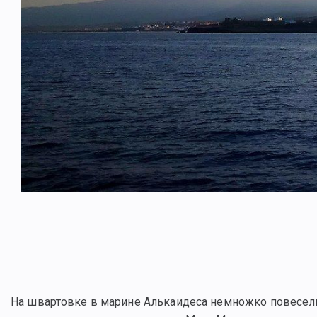
На швартовке в марине Алькаидеса немножко повеселил