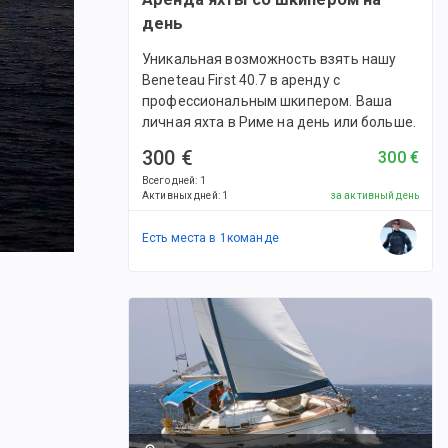
день
Уникальная возможность взять нашу
Beneteau First 40.7 в аренду с
профессиональным шкипером. Ваша
личная яхта в Риме на день или больше.
300 €
300 €
Всего дней
:
1
Активных дней
:
1
за активный день
Есть места в
1
командe