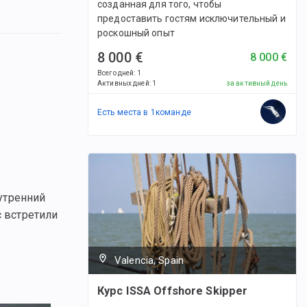
созданная для того, чтобы
предоставить гостям исключительный и
роскошный опыт
8 000 €
8 000 €
Всего дней
:
1
Активных дней
:
1
за активный день
Есть места в
1
командe
утренний
с встретили
Valencia, Spain
Курс ISSA Offshore Skipper