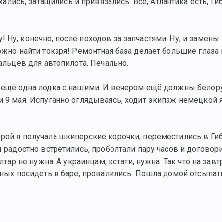
ись, затащились и привязались. Всё, Атлантика есть, Ги
Ну, конечно, после походов за запчастями. Ну, и замены 
жно найти токаря! Ремонтная база делает большие глаза и 
пальцев для автопилота. Печально.
т ещё одна лодка с нашими. И вечером ещё должны белор
и 9 мая. Испуганно оглядываясь, ходит экипаж немецкой 
орой я получала шкиперские корочки, переместились в Ги
ы радостно встретились, проболтали пару часов и договор
лтар не нужна. А украинцам, кстати, нужна. Так что на завт
тных посидеть в баре, провалились. Пошла домой отсыпат