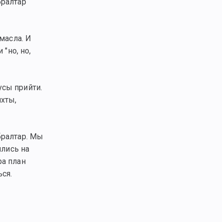
бралтар
масла. И
"но, но,
усы прийти.
яхты,
бралтар. Мы
ились на
ра план
ься.