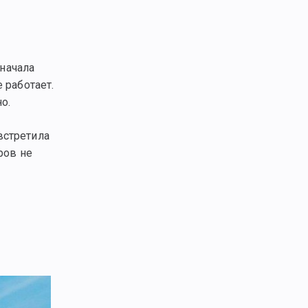
 начала
 работает.
о.
встретила
ров не