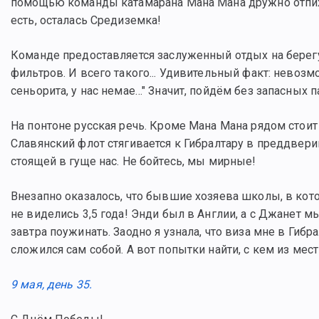
помощью команды катамарана Мана Мана дружно отпихал
есть, осталась Средиземка!
Команде предоставляется заслуженный отдых на берегу! 
фильтров. И всего такого... Удивительный факт: невозмо
сеньорита, у нас немае…" Значит, пойдём без запасных 
На понтоне русская речь. Кроме Мана Мана рядом стои
Славянский флот стягивается к Гибралтару в преддвери
стоящей в гуще нас. Не бойтесь, мы мирные!
Внезапно оказалось, что бывшие хозяева школы, в кот
не виделись 3,5 года! Энди был в Англии, а с Джанет м
завтра поужинать. Заодно я узнала, что виза мне в Гибра
сложился сам собой. А вот попытки найти, с кем из мес
9 мая, день 35.