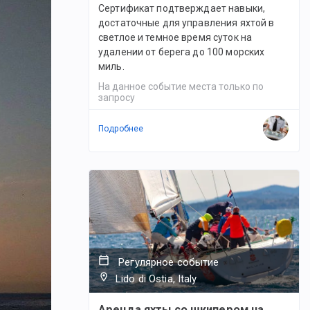
Сертификат подтверждает навыки,
достаточные для управления яхтой в
светлое и темное время суток на
удалении от берега до 100 морских
миль.
На данное событие места только по
запросу
Подробнее
Регулярное событие
Lido di Ostia, Italy
Аренда яхты со шкипером на