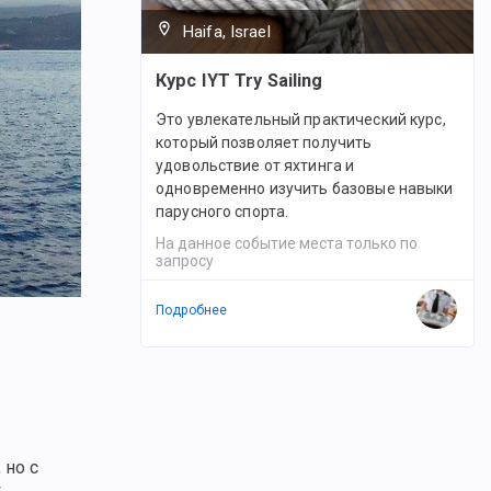
Haifa, Israel
Курс IYT Try Sailing
Это увлекательный практический курс,
который позволяет получить
удовольствие от яхтинга и
одновременно изучить базовые навыки
парусного спорта.
На данное событие места только по
запросу
Подробнее
 но с