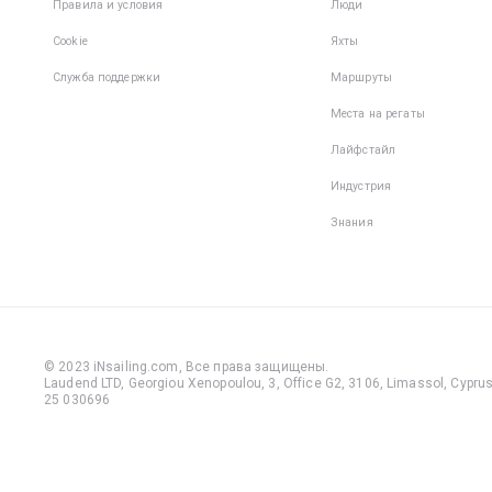
Правила и условия
Люди
Cookie
Яхты
Служба поддержки
Маршруты
Места на регаты
Лайфстайл
Индустрия
Знания
© 2023 iNsailing.com,
Все права защищены
.
Laudend LTD, Georgiou Xenopoulou, 3, Office G2, 3106, Limassol, Cyprus,
25 030696