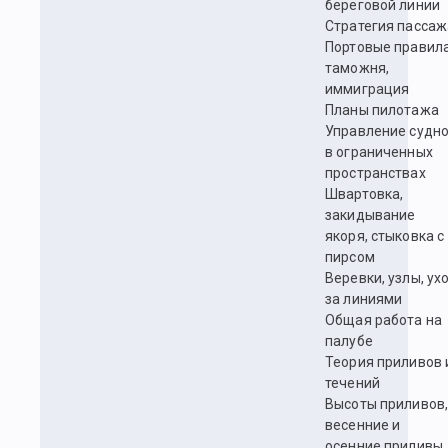
береговой линии
Стратегия пассаж
Портовые правила
таможня,
иммиграция
Планы пилотажа
Управление судн
в ограниченных
пространствах
Швартовка,
закидывание
якоря, стыковка с
пирсом
Веревки, узлы, ух
за линиями
Общая работа на
палубе
Теория приливов 
течений
Высоты приливов
весенние и
осенние приливы