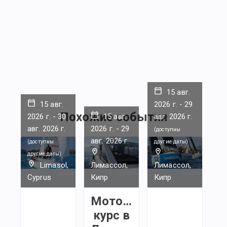
15 авг.
15 авг.
2026 г.
-
29
Похожие события
2026 г.
-
30
15 авг.
авг. 2026 г.
авг. 2026 г.
2026 г.
-
29
(
доступны
авг. 2026 г.
(
доступны
другие даты
)
другие даты
)
Limasol,
Лимассол,
Лимассол,
Cyprus
Кипр
Кипр
Моторный
курс в