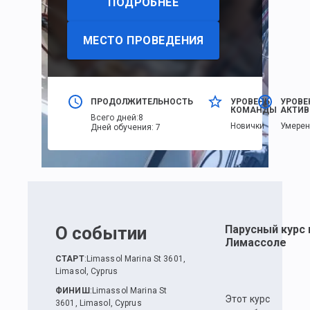
ПОДРОБНЕЕ
МЕСТО ПРОВЕДЕНИЯ
ПРОДОЛЖИТЕЛЬНОСТЬ
УРОВЕНЬ
УРОВЕ
КОМАНДЫ
АКТИВ
Всего дней
:
8
Новички
Умере
Дней обучения
:
7
О событии
Парусный курс 
Лимассоле
СТАРТ
:
Limassol Marina St 3601,
Limasol, Cyprus
ФИНИШ
:
Limassol Marina St
Этот курс
3601, Limasol, Cyprus