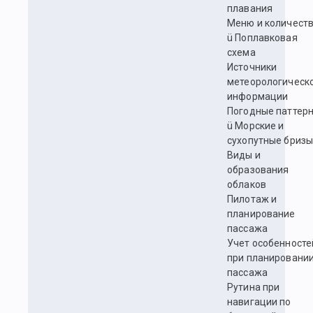
плавания
Меню и количест
ü Поплавковая
схема
Источники
метеорологическ
информации
Погодные паттер
ü Морские и
сухопутные бриз
Виды и
образования
облаков
Пилотаж и
планирование
пассажа
Учет особенносте
при планировани
пассажа
Рутина при
навигации по