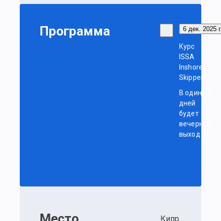
Программа
6 дек. 2025 г
Курс
ISSA
Inshore
Skipper
В один из
дней
будет
вечерний
выход
Место
Кипр,