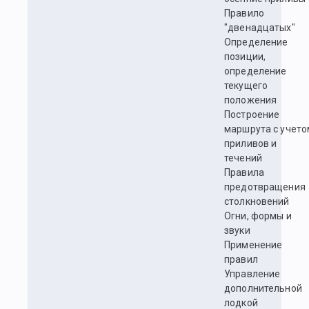
Правило
"двенадцатых"
Определение
позиции,
определение
текущего
положения
Построение
маршрута с учето
приливов и
течений
Правила
предотвращения
столкновений
Огни, формы и
звуки
Применение
правил
Управление
дополнительной
лодкой