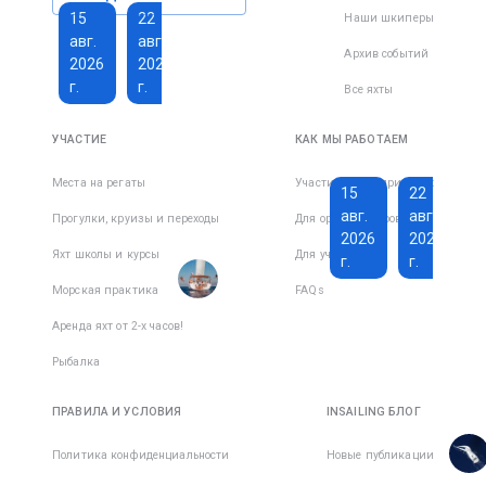
лицензии на
15
22
Наши шкиперы
управление
авг.
авг.
парусной и
Архив событий
2026
2026
моторными
г.
г.
яхтами,
Все яхты
включая
1 600 €
229 €
управление в
УЧАСТИЕ
КАК МЫ РАБОТАЕМ
ночное время.
Всего дней
:
16
за
Места на регаты
Участие в мероприятиях
15
22
Активных
активный
дней
:
7
день
авг.
авг.
Прогулки, круизы и переходы
Для организаторов
2026
2026
Яхт школы и курсы
Для участников
Есть
г.
г.
места в
Морская практика
FAQs
1
командe
2 850 €
317 €
Аренда яхт от 2-х часов!
Всего дней
:
15
за
Рыбалка
Активных
активный
дней
:
9
день
ПРАВИЛА И УСЛОВИЯ
INSAILING БЛОГ
Есть
места в
Политика конфиденциальности
Новые публикации
1
командe