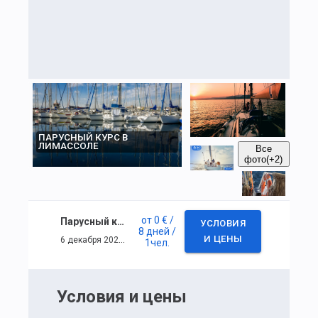
ПАРУСНЫЙ КУРС В
ЛИМАССОЛЕ
Все
фото
(+2)
от
0 €
/
Парусный курс в Лимассоле
УСЛОВИЯ
8 дней
/
6 декабря 2025 г. — 13 декабря 2025 г.
И ЦЕНЫ
1
чел.
Условия и цены