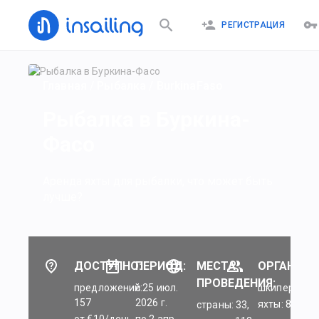
РЕГИСТРАЦИЯ
Главная
/
Рыбалка
/
BurkinaFaso
Рыбалка в Буркина-
Фасо
Аренда яхты для рыбалки, что может быть
лучше?
ДОСТУПНО:
ПЕРИОД:
МЕСТА
ОРГАНИЗА
ПРОВЕДЕНИЯ:
предложений:
c 25 июл.
шкиперы: 45
157
2026 г.
яхты: 84
страны: 33,