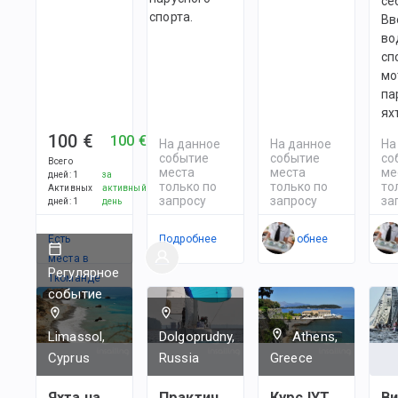
се
спорта.
Вв
во
сп
мо
па
ях
100 €
100 €
На данное
На данное
На
событие
событие
со
Всего
места
места
ме
дней
:
1
за
только по
только по
то
Активных
активный
запросу
запросу
за
дней
:
1
день
Есть
Подробнее
Подробнее
По
места в
Регулярное
1
командe
событие
Limassol,
Dolgoprudny,
Athens,
Cyprus
Russia
Greece
Яхта на
Практические
Курс IYT
В