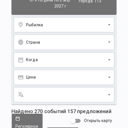
от €10/день
по 2 апр.
города: 113
2027 г.
Рыбалка
Страна
Когда
Цена
Найдено
270
событий
157
предложений
Открыть карту
Регулярное