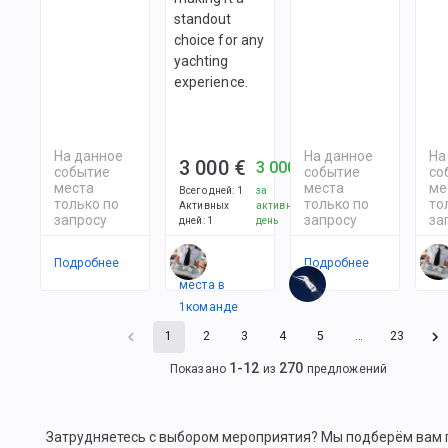
standout
choice for any
yachting
experience.
На данное
На данное
На
3 000 €
3 000 €
событие
событие
со
места
места
ме
Всего дней
:
1
за
только по
только по
то
Активных
активный
запросу
запросу
за
дней
:
1
день
Подробнее
Есть
Подробнее
По
места в
1
командe
1
2
3
4
5
…
23
1
-
12
270
Показано
из
предложений
Затрудняетесь с выбором мероприятия? Мы подберём вам