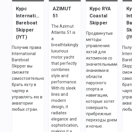
Курс
AZIMUT
Курс RYA
Ку
International
51
Coastal
In
Bareboat
Skipper
Ba
The Azimut
Skipper
Sk
Atlantis 51 is
Продвинутые
(IYT)
(I
a
методы
breathtakingly
управления
Получив права
Полу
luxurious
яхтой для
International
Inter
motor yacht
яхтсменов со
Bareboat
Bare
that perfectly
значительными
Skipper вы
Skip
combines
знаниями в
сможете
смо
style and
области
самостоятельно
само
performance.
парусного
брать яхту в
брат
With its sleek
спорта и
чартер и
чарт
lines and
навигации,
управлять ею в
упра
modern
которые хотят
акватории
аква
design, it
совершать
любых стран.
любы
radiates
прибрежные
elegance and
переходы днем
sophistication,
и ночью.
making it a