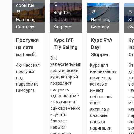
событие
Brighton,
Hamburg,
United
Hamburg,
St
Germany
Kingdom
Germany
Sw
Прогулки
Курс IYT
Курс RYA
Ку
на яхте
Try Sailing
Day
In
из Гамбурга
Skipper
C
Это
увлекательный
4-х часовая
Курс для
Эт
практический
прогулка
начинающих
дл
курс, который
под
шкиперов,
хо
позволяет
парусом из
которые
ак
получить
Гамбурга
имеют
чл
удовольствие
небольшой
эк
от яхтинга и
опыт
мо
одновременно
яхтинга и
ил
изучить
базовые
па
базовые
навыки
ях
навыки
навигации
вк
парусного