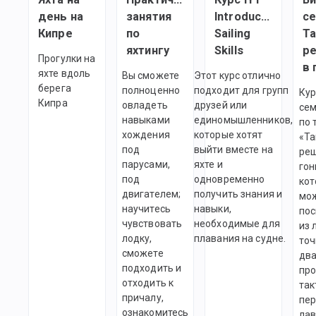
день на
занятия
Introductory
с
Кипре
по
Sailing
Та
яхтингу
Skills
р
Прогулки на
в 
яхте вдоль
Вы сможете
Этот курс отлично
берега
полноценно
подходит для групп
Кур
Кипра
овладеть
друзей или
се
навыками
единомышленников,
по 
хождения
которые хотят
«Та
под
выйти вместе на
реш
парусами,
яхте и
гон
под
одновременно
кот
двигателем;
получить знания и
мо
научитесь
навыки,
пос
чувствовать
необходимые для
из 
лодку,
плавания на судне.
точ
сможете
два
подходить и
про
отходить к
так
причалу,
пе
ознакомитесь
лав