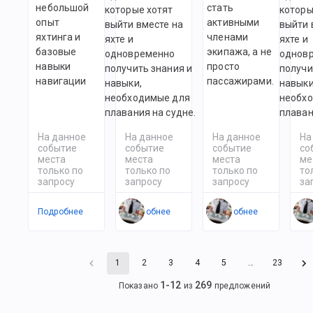
небольшой
стать
которые хотят
которы
опыт
активными
выйти вместе на
выйти 
яхтинга и
членами
яхте и
яхте и
базовые
экипажа, а не
одновременно
однов
навыки
просто
получить знания и
получи
навигации
пассажирами.
навыки,
навыки
необходимые для
необх
плавания на судне.
плаван
На данное
На данное
На данное
На
событие
событие
событие
со
места
места
места
ме
только по
только по
только по
то
запросу
запросу
запросу
за
Подробнее
Подробнее
Подробнее
По
1
2
3
4
5
…
23
1
-
12
269
Показано
из
предложений