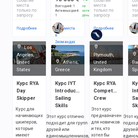
событие
событие
со
места
места
ме
Всего дней
:
1
за
только по
только по
то
Активных дней
:
активный
запросу
запросу
за
1
день
Подробнее
Есть места
Подробнее
По
в
2
командах
Los
Angeles,
Plymouth,
United
Athens,
United
Ba
States
Greece
Kingdom
Sp
Курс RYA
Курс IYT
Курс RYA
Ку
Day
Introductory
Competent
In
Skipper
Sailing
Crew
Sa
Skills
Sk
Курс для
Этот курс
начинающих
предназначен
Этот курс отлично
Этот к
шкиперов,
для новичков
подходит для групп
подход
которые
и тех, кто
друзей или
друзей
имеют
хотел бы
единомышленников,
едино