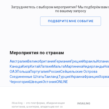
Затрудняетесь с выбором мероприятия? Мы подберём вам
по вашему запросу
ПОДБЕРИТЕ МНЕ СОБЫТИЕ
Мероприятия по странам
Австралия
Великобритания
Германия
Греция
Израиль
Испани
Канада
Кипр
Китай
Латвия
Мальта
Мартиника
Нидерланды
Но
ОАЭ
Польша
Португалия
Россия
Сейшельские Острова
Соединенные Штаты
Таиланд
Турция
Украина
Франция
Хорва
Черногория
Швеция
Эстония
ONLINE
iNsailing – это платформа, объединяющая
INSAILING
капитанов, шкиперов, владельцев яхт со