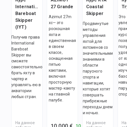
International
27 Grande
Coastal
Tr
Bareboat
Skipper
Azimut 27m
Это
Skipper
xc— это
увл
Продвинутые
(IYT)
роскошная
пра
методы
яхта и
курс
управления
Получив права
единственная
поз
яхтой для
International
в своем
пол
яхтсменов со
Bareboat
классе,
удо
значительными
Skipper вы
оснащенная
от я
знаниями в
сможете
пятью
одн
области
самостоятельно
каютами,
изу
парусного
брать яхту в
включая
баз
спорта и
чартер и
просторную
нав
навигации,
управлять ею в
мастер-каюту
пар
которые хотят
акватории
на главной
спор
совершать
любых стран.
палубе.
прибрежные
переходы днем
и ночью.
На данное
На данное
На
10 000 €
10 000 €