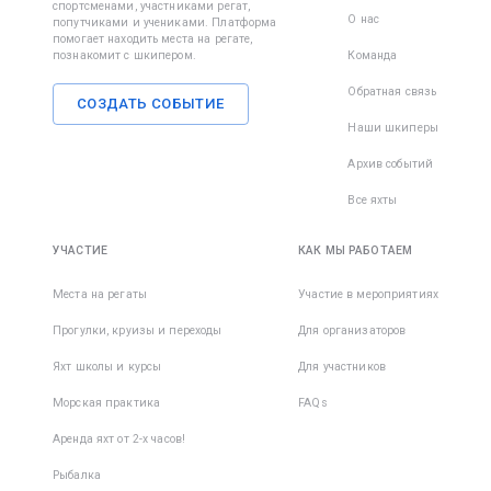
спортсменами, участниками регат,
О нас
попутчиками и учениками. Платформа
помогает находить места на регате,
познакомит с шкипером.
Команда
Обратная связь
СОЗДАТЬ СОБЫТИЕ
Наши шкиперы
Архив событий
Все яхты
УЧАСТИЕ
КАК МЫ РАБОТАЕМ
Места на регаты
Участие в мероприятиях
Прогулки, круизы и переходы
Для организаторов
Яхт школы и курсы
Для участников
Морская практика
FAQs
Аренда яхт от 2-х часов!
Рыбалка