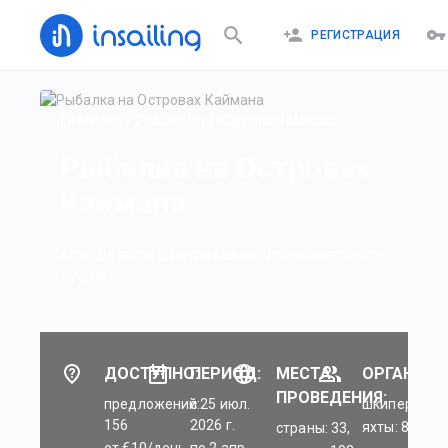
РЕГИСТРАЦИЯ
Главная
/
Рыбалка
/
CaymanIslands
Рыбалка на Островах
Каймана
Аренда яхты для рыбалки, что может быть
лучше?
ДОСТУПНО:
ПЕРИОД:
МЕСТА
ОРГАНИЗА
ПРОВЕДЕНИЯ:
предложений:
c 25 июл.
шкиперы: 45
156
2026 г.
яхты: 84
страны: 33,