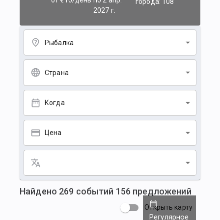
от €10/день
по 2 апр.
города: 108
2027 г.
Рыбалка
Страна
Когда
Цена
Найдено
269
событий
156
предложений
Открыть карту
Регулярное