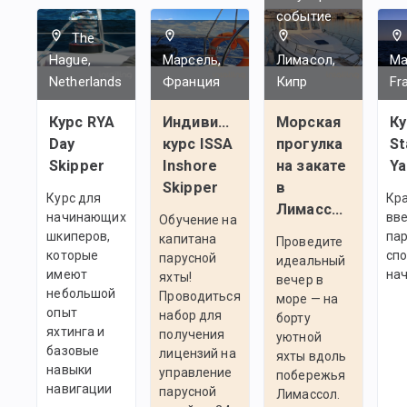
событие
The
Hague,
Марсель,
Лимасол,
Mar
Netherlands
Франция
Кипр
Fr
Курс RYA
Индивидуальный
Морская
Ку
Day
курс ISSA
прогулка
St
Skipper
Inshore
на закате
Ya
Skipper
в
Курс для
Кр
Лимассоле
начинающих
вве
Обучение на
шкиперов,
па
капитана
Проведите
которые
спо
парусной
идеальный
имеют
на
яхты!
вечер в
небольшой
Проводиться
море — на
опыт
набор для
борту
яхтинга и
получения
уютной
базовые
лицензий на
яхты вдоль
навыки
управление
побережья
навигации
парусной
Лимассол.