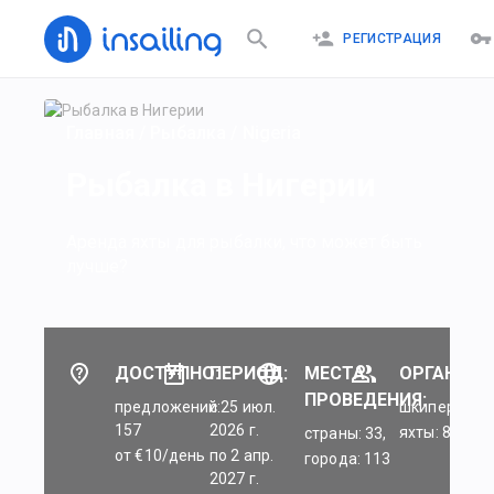
РЕГИСТРАЦИЯ
Главная
/
Рыбалка
/
Nigeria
Рыбалка в Нигерии
Аренда яхты для рыбалки, что может быть
лучше?
ДОСТУПНО:
ПЕРИОД:
МЕСТА
ОРГАНИЗА
ПРОВЕДЕНИЯ:
предложений:
c 25 июл.
шкиперы: 45
157
2026 г.
яхты: 84
страны: 33,
от €10/день
по 2 апр.
города: 113
2027 г.