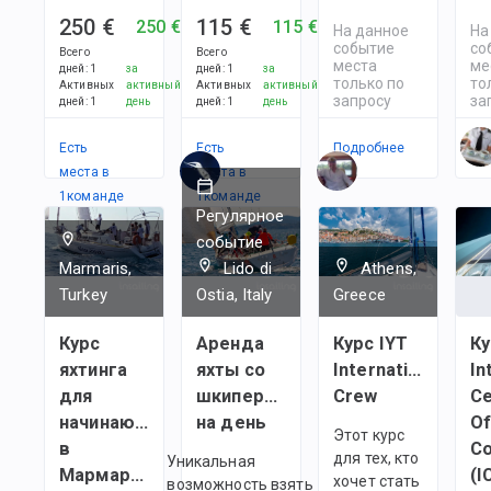
250 €
115 €
250 €
115 €
На данное
На
событие
со
Всего
Всего
места
ме
дней
:
1
за
дней
:
1
за
только по
то
Активных
активный
Активных
активный
запросу
за
дней
:
1
день
дней
:
1
день
Есть
Есть
Подробнее
По
места в
места в
1
командe
1
командe
Регулярное
событие
Marmaris,
Lido di
Athens,
Turkey
Ostia, Italy
Greece
Курс
Аренда
Курс IYT
Ку
яхтинга
яхты со
International
In
для
шкипером
Crew
Ce
начинающих
на день
O
Этот курс
в
C
для тех, кто
Уникальная
Мармарисе,
(I
хочет стать
возможность взять