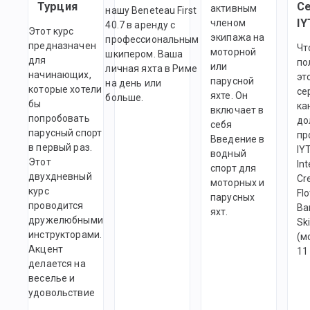
Турция
Ce
активным
нашу Beneteau First
IY
членом
40.7 в аренду с
Этот курс
экипажа на
профессиональным
предназначен
Чт
моторной
шкипером. Ваша
для
по
или
личная яхта в Риме
начинающих,
эт
парусной
на день или
которые хотели
се
яхте. Он
больше.
бы
ка
включает в
попробовать
до
себя
парусный спорт
пр
Введение в
в первый раз.
IY
водный
Этот
Int
спорт для
двухдневный
Cr
моторных и
курс
Flo
парусных
проводится
Ba
яхт.
дружелюбными
Ski
инструкторами.
(м
Акцент
11
делается на
веселье и
удовольствие