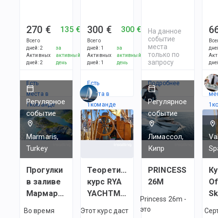
270 €
300 €
6
135 €
300 €
На данное
событие
Всего
Всего
Все
места
дней
:
2
за
дней
:
1
за
дне
только по
Активных
активный
Активных
активный
Акт
запросу
дней
:
2
день
дней
:
1
день
дне
Есть
Есть
Подробнее
Ес
места в
места в
ме
Регулярное
Регулярное
1
командe
1
командe
1
к
событие
событие
Marmaris,
Лимассол,
Va
Turkey
Кипр
Sp
Прогулки
Теоретический
PRINCESS
Ку
в заливе
курс RYA
26M
Of
Мармарис
YACHTMASTER
Sk
Princess 26m -
это
Во время
Этот курс даст
Сер