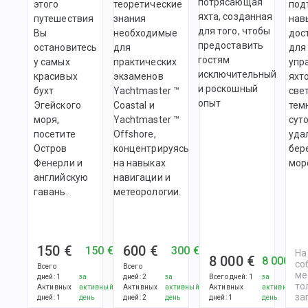
потрясающая
этого
теоретические
под
яхта, созданная
путешествия
знания
нав
для того, чтобы
Вы
необходимые
дос
предоставить
остановитесь
для
для
гостям
у самых
практических
упр
исключительный
красивых
экзаменов
яхт
и роскошный
бухт
Yachtmaster ™
све
опыт
Эгейского
Coastal и
тем
моря,
Yachtmaster ™
суто
посетите
Offshore,
уда
Остров
концентрируясь
бер
Фенерли и
на навыках
мор
английскую
навигации и
гавань.
метеорологии.
150 €
600 €
150 €
300 €
На
8 000 €
8 000 €
со
Всего
Всего
ме
дней
:
1
за
дней
:
2
за
Всего дней
:
1
за
то
Активных
активный
Активных
активный
Активных
активный
за
дней
:
1
день
дней
:
2
день
дней
:
1
день