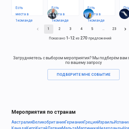
Есть
Есть
Есть
По
места в
места в
места в
1
командe
1
командe
1
командe
1
2
3
4
5
…
23
1
-
12
270
Показано
из
предложений
Затрудняетесь с выбором мероприятия? Мы подберём вам
по вашему запросу
ПОДБЕРИТЕ МНЕ СОБЫТИЕ
Мероприятия по странам
Австралия
Великобритания
Германия
Греция
Израиль
Испани
Канада
Кипр
Китай
Латвия
Мальта
Мартиника
Нидерланды
Но