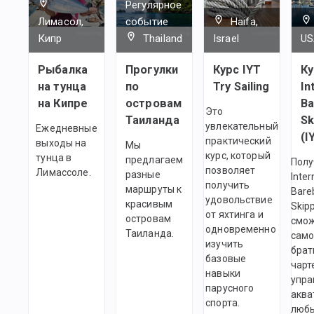
Регулярное
Лимасол,
событие
Haifa,
Кипр
Thailand
Israel
US
Рыбалка
Прогулки
Курс IYT
Ку
на тунца
по
Try Sailing
In
на Кипре
островам
Ba
Это
Таиланда
Sk
увлекательный
Ежедневные
(I
практический
выходы на
Мы
курс, который
тунца в
предлагаем
Полу
позволяет
Лимассоле.
разные
Inter
получить
маршруты к
Bare
удовольствие
красивым
Skip
от яхтинга и
островам
смо
одновременно
Таиланда.
само
изучить
брат
базовые
чарт
навыки
упра
парусного
аква
спорта.
любы