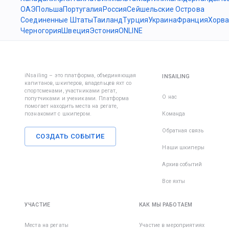
ОАЭ
Польша
Португалия
Россия
Сейшельские Острова
Соединенные Штаты
Таиланд
Турция
Украина
Франция
Хорва
Черногория
Швеция
Эстония
ONLINE
iNsailing – это платформа, объединяющая
INSAILING
капитанов, шкиперов, владельцев яхт со
спортсменами, участниками регат,
О нас
попутчиками и учениками. Платформа
помогает находить места на регате,
познакомит с шкипером.
Команда
Обратная связь
СОЗДАТЬ СОБЫТИЕ
Наши шкиперы
Архив событий
Все яхты
УЧАСТИЕ
КАК МЫ РАБОТАЕМ
Места на регаты
Участие в мероприятиях