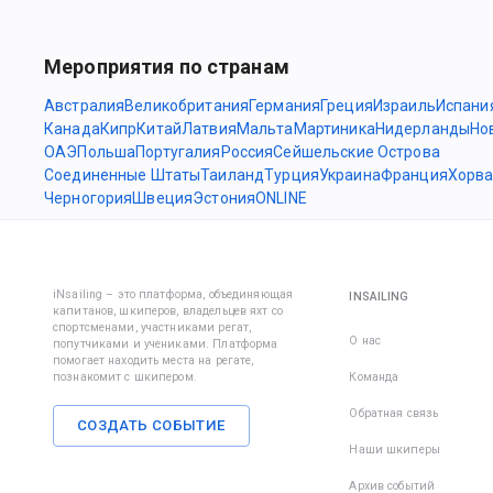
Мероприятия по странам
Австралия
Великобритания
Германия
Греция
Израиль
Испани
Канада
Кипр
Китай
Латвия
Мальта
Мартиника
Нидерланды
Но
ОАЭ
Польша
Португалия
Россия
Сейшельские Острова
Соединенные Штаты
Таиланд
Турция
Украина
Франция
Хорва
Черногория
Швеция
Эстония
ONLINE
iNsailing – это платформа, объединяющая
INSAILING
капитанов, шкиперов, владельцев яхт со
спортсменами, участниками регат,
О нас
попутчиками и учениками. Платформа
помогает находить места на регате,
познакомит с шкипером.
Команда
Обратная связь
СОЗДАТЬ СОБЫТИЕ
Наши шкиперы
Архив событий