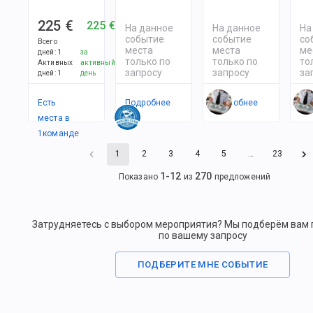
225 €
225 €
На данное
На данное
На
событие
событие
со
Всего
места
места
ме
дней
:
1
за
только по
только по
то
Активных
активный
запросу
запросу
за
дней
:
1
день
Есть
Подробнее
Подробнее
По
места в
1
командe
1
2
3
4
5
…
23
1
-
12
270
Показано
из
предложений
Затрудняетесь с выбором мероприятия? Мы подберём вам
по вашему запросу
ПОДБЕРИТЕ МНЕ СОБЫТИЕ