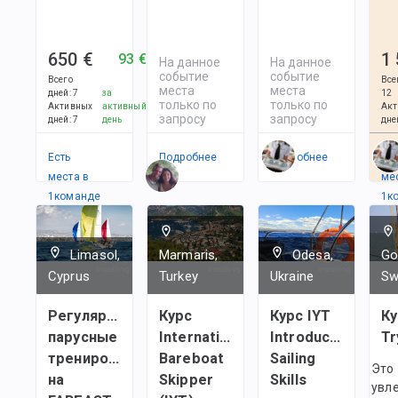
650 €
1
93 €
На данное
На данное
событие
событие
Всего
Все
места
места
дней
:
7
за
12
только по
только по
Активных
активный
Акт
запросу
запросу
дней
:
7
день
дне
Есть
Подробнее
Подробнее
Ес
места в
ме
1
командe
1
к
Limasol,
Marmaris,
Odesa,
Go
Cyprus
Turkey
Ukraine
Sw
Регулярные
Курс
Курс IYT
Ку
парусные
International
Introductory
Tr
тренировки
Bareboat
Sailing
Это
на
Skipper
Skills
увл