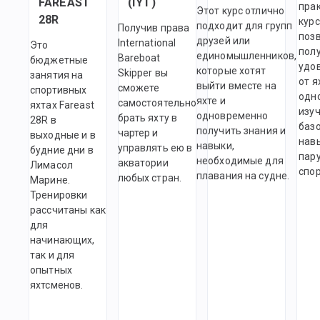
FAREAST
(IYT)
пра
Этот курс отлично
28R
курс
подходит для групп
Получив права
поз
друзей или
International
Это
пол
единомышленников,
Bareboat
бюджетные
удо
которые хотят
Skipper вы
занятия на
от я
выйти вместе на
сможете
спортивных
одн
яхте и
самостоятельно
яхтах Fareast
изу
одновременно
брать яхту в
28R в
баз
получить знания и
чартер и
выходные и в
нав
навыки,
управлять ею в
будние дни в
пар
необходимые для
акватории
Лимасол
спор
плавания на судне.
любых стран.
Марине.
Тренировки
рассчитаны как
для
начинающих,
так и для
опытных
яхтсменов.