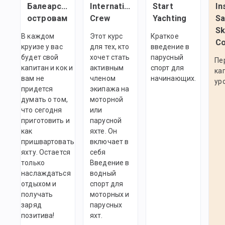
Балеарским
International
Start
In
островам
Crew
Yachting
Sa
Sk
В каждом
Этот курс
Краткое
Co
круизе у вас
для тех, кто
введение в
будет свой
хочет стать
парусный
Пе
капитан и кок и
активным
спорт для
ка
вам не
членом
начинающих.
ур
придется
экипажа на
думать о том,
моторной
что сегодня
или
приготовить и
парусной
как
яхте. Он
пришвартовать
включает в
яхту. Остается
себя
только
Введение в
наслаждаться
водный
отдыхом и
спорт для
получать
моторных и
заряд
парусных
позитива!
яхт.