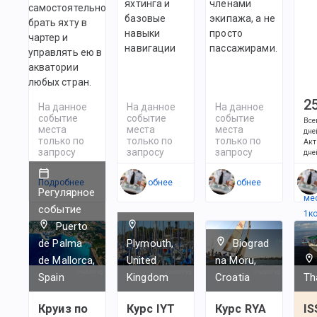
яхтинга и
членами
самостоятельно
базовые
экипажа, а не
брать яхту в
навыки
просто
чартер и
навигации
пассажирами.
управлять ею в
акватории
любых стран.
2
На данное
На данное
На данное
событие
событие
событие
Все
места
места
места
дне
только по
только по
только по
Акт
запросу
запросу
запросу
дне
Подробнее
Подробнее
Подробнее
Ес
Регулярное
ме
событие
1
к
Puerto
de Palma
Plymouth,
Biograd
de Mallorca,
United
na Moru,
Spain
Kingdom
Croatia
Th
Круиз по
Курс IYT
Курс RYA
IS