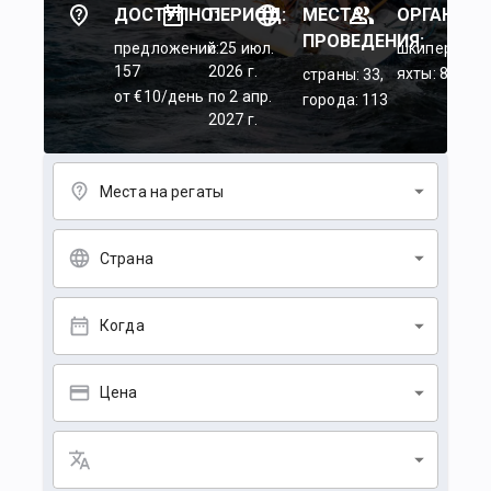
ДОСТУПНО:
ПЕРИОД:
МЕСТА
ОРГАНИЗА
ПРОВЕДЕНИЯ:
предложений:
c 25 июл.
шкиперы: 45
157
2026 г.
яхты: 84
страны: 33,
от €10/день
по 2 апр.
города: 113
2027 г.
Места на регаты
Страна
Когда
Цена