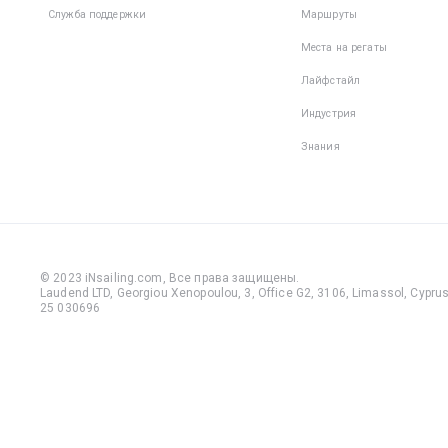
Служба поддержки
Маршруты
Места на регаты
Лайфстайл
Индустрия
Знания
© 2023 iNsailing.com,
Все права защищены
.
Laudend LTD, Georgiou Xenopoulou, 3, Office G2, 3106, Limassol, Cyprus,
25 030696