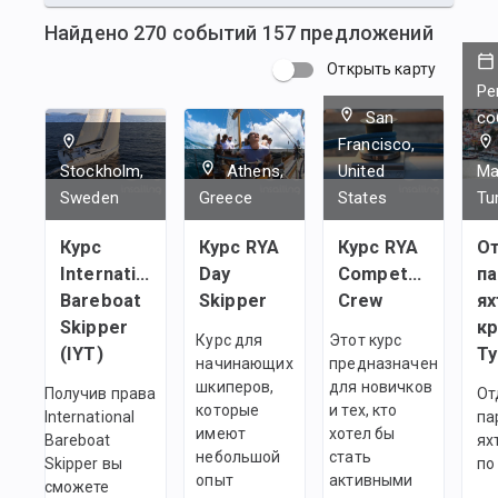
Найдено
270
событий
157
предложений
Открыть карту
Ре
San
со
Francisco,
Stockholm,
Athens,
United
Ma
Sweden
Greece
States
Tu
Курс
Курс RYA
Курс RYA
О
International
Day
Competent
па
Bareboat
Skipper
Crew
ях
Skipper
кр
Курс для
Этот курс
(IYT)
Т
начинающих
предназначен
шкиперов,
для новичков
Получив права
От
которые
и тех, кто
International
па
имеют
хотел бы
Bareboat
ях
небольшой
стать
Skipper вы
по
опыт
активными
сможете