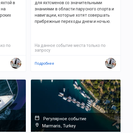
яхтой в
для яхтсменов со значительными
 на
знаниями в области парусного спорта и
орских
навигации, которые хотят совершать
прибрежные переходы днем и ночью.
ко по
На данное событие места только по
запросу
Подробнее
Регулярное событие
Marmaris, Turkey