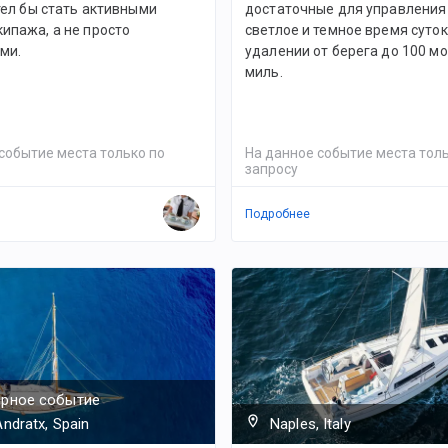
отел бы стать активными
достаточные для управления 
ипажа, а не просто
светлое и темное время суток
ми.
удалении от берега до 100 м
миль.
событие места только по
На данное событие места толь
запросу
Подробнее
ярное событие
Andratx, Spain
Naples, Italy