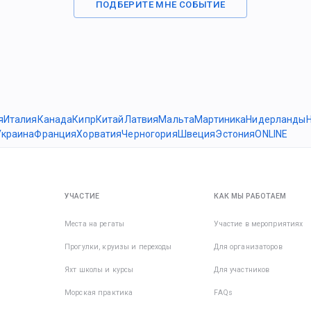
ПОДБЕРИТЕ МНЕ СОБЫТИЕ
я
Италия
Канада
Кипр
Китай
Латвия
Мальта
Мартиника
Нидерланды
Украина
Франция
Хорватия
Черногория
Швеция
Эстония
ONLINE
УЧАСТИЕ
КАК МЫ РАБОТАЕМ
Места на регаты
Участие в мероприятиях
Прогулки, круизы и переходы
Для организаторов
Яхт школы и курсы
Для участников
Морская практика
FAQs