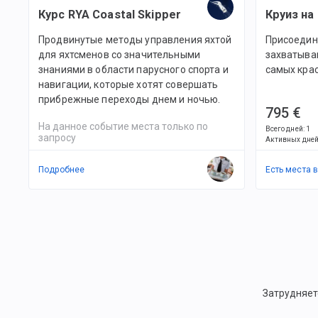
Есть места в
2
командах
Курс RYA Coastal Skipper
Круиз на
Продвинутые методы управления яхтой
Присоедин
для яхтсменов со значительными
захватыва
знаниями в области парусного спорта и
самых кра
навигации, которые хотят совершать
прибрежные переходы днем и ночью.
795 €
На данное событие места только по
Всего дней
:
1
запросу
Активных дне
Подробнее
Есть места 
Затрудняет