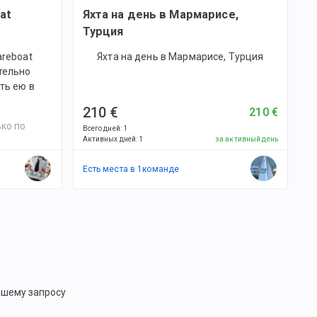
oat
Яхта на день в Мармарисе,
Турция
areboat
Яхта на день в Мармарисе, Турция
тельно
ть ею в
210 €
210 €
ко по
Всего дней
:
1
Активных дней
:
1
за активный день
Есть места в
1
командe
ашему запросу