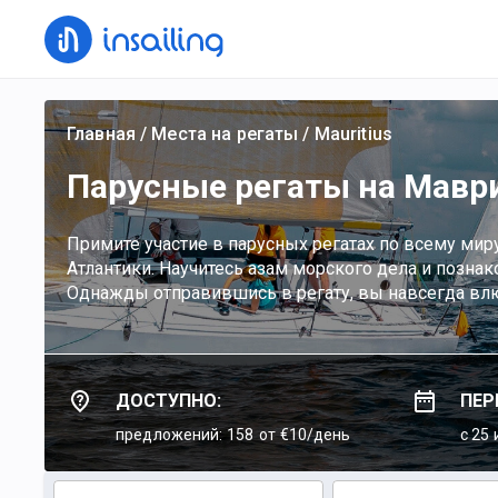
Главная
/
Места на регаты
/
Mauritius
Парусные регаты на Мавр
Примите участие в парусных регатах по всему ми
Атлантики. Научитесь азам морского дела и позн
Однажды отправившись в регату, вы навсегда влю
ДОСТУПНО:
ПЕР
предложений: 158
от €10/день
c 25 