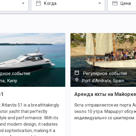
Когда
Цена
ярное событие
Регулярное событие
па, Кипр
Port d'Andratx, Spain
51
Аренда яхты на Майорк
Atlantis 51 is a breathtakingly
Яхта отправляется из порта 
otor yacht that perfectly
около 10 утра. Маршрут обсу
yle and performance. With its
индивидуально со шкипером.
 and modern design, it radiates
d sophistication, making it a