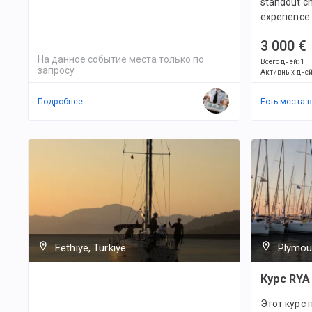
standout ch
experience.
3 000 €
На данное событие места только по
Всего дней
:
1
запросу
Активных дне
Подробнее
Есть места 
Fethiye, Türkiye
Plymou
Курс RYA
Этот курс 