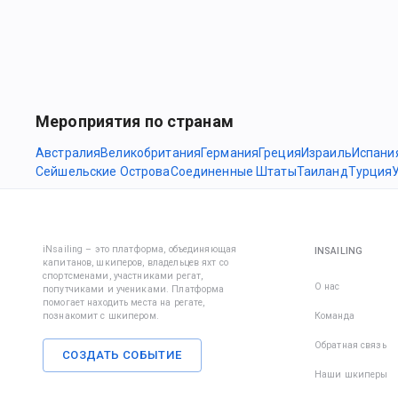
Мероприятия по странам
Австралия
Великобритания
Германия
Греция
Израиль
Испани
Сейшельские Острова
Соединенные Штаты
Таиланд
Турция
iNsailing – это платформа, объединяющая
INSAILING
капитанов, шкиперов, владельцев яхт со
спортсменами, участниками регат,
О нас
попутчиками и учениками. Платформа
помогает находить места на регате,
познакомит с шкипером.
Команда
Обратная связь
СОЗДАТЬ СОБЫТИЕ
Наши шкиперы