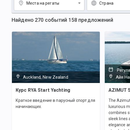
Места на регаты
Страна
Найдено
270
событий
158
предложений
Регул
Auckland, New Zealand
Айя На
Курс RYA Start Yachting
AZIMUT 
Краткое введение в парусный спорт для
The Azimut 
начинающих.
luxurious m
combines st
sleek lines
elegance an