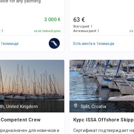
oice for any yachting
63 €
3 000 €
Всего дней
:
1
й
:
1
за активный день
Активных дней
:
1
за
в
1
командe
Есть места в
1
командe
th, United Kingdom
Split, Croatia
 Competent Crew
Курс ISSA Offshore Skipp
предназначен для новичков и
Сертификат подтверждает на