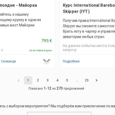
 полдня - Майорка
Курс International Bareb
Skipper (IYT)
яйтесь к нашему
ющему круизу в одни из
Получив права International B
сивых мест Майорки.
Skipper вы сможете самостоя
брать яхту в чартер и управля
акватории любых стран.
795 €
На данное событие места толь
запросу
й
:
1
за активный день
в
1
командe
Подробнее
1
2
3
4
5
…
23
1
-
12
270
Показано
из
предложений
есь с выбором мероприятия? Мы подберём вам приключение по в