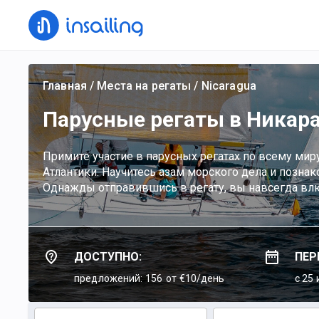
Главная
/
Места на регаты
/
Nicaragua
Парусные регаты в Никара
Примите участие в парусных регатах по всему ми
Атлантики. Научитесь азам морского дела и позн
Однажды отправившись в регату, вы навсегда влю
ДОСТУПНО:
ПЕР
предложений: 156
от €10/день
c 25 