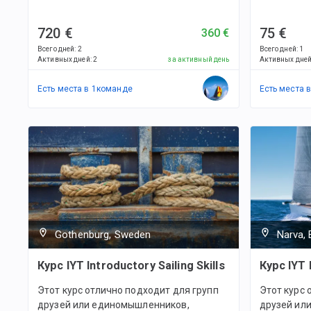
720 €
75 €
360 €
Всего дней
:
2
Всего дней
:
1
Активных дней
:
2
за активный день
Активных дне
Есть места в
1
командe
Есть места 
Gothenburg, Sweden
Narva, 
Курс IYT Introductory Sailing Skills
Курс IYT 
Этот курс отлично подходит для групп
Этот курс 
друзей или единомышленников,
друзей ил