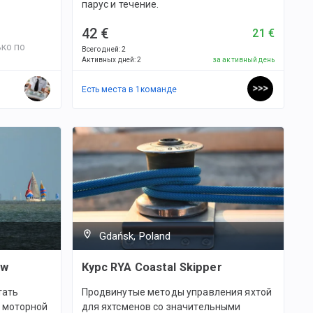
парус и течение.
42 €
21 €
ко по
Всего дней
:
2
Активных дней
:
2
за активный день
Есть места в
1
командe
Gdańsk, Poland
ew
Курс RYA Coastal Skipper
тать
Продвинутые методы управления яхтой
 моторной
для яхтсменов со значительными