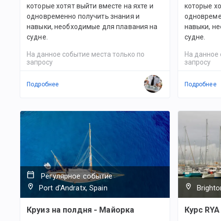
которые хотят выйти вместе на яхте и
которые хо
одновременно получить знания и
одновреме
навыки, необходимые для плавания на
навыки, н
судне.
судне.
На данное событие места только по
На данное 
запросу
запросу
Подробнее
Подробнее
Регулярное событие
Port d'Andratx, Spain
Brighto
Круиз на полдня - Майорка
Курс RYA