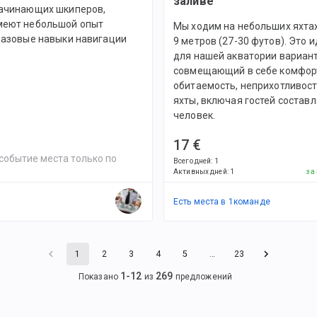
заливе
начинающих шкиперов,
меют небольшой опыт
Мы ходим на небольших яхтах
 базовые навыки навигации
9 метров (27-30 футов). Это 
для нашей акватории вариант
совмещающий в себе комфор
обитаемость, неприхотливос
яхты, включая гостей составл
человек.
17 €
событие места только по
Всего дней
:
1
Активных дней
:
1
за
Есть места в
1
командe
1
2
3
4
5
…
23
1
-
12
269
Показано
из
предложений