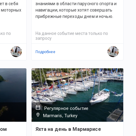
ет в себя
знаниями в области парусного спорта и
я моторных
навигации, которые хотят совершать
прибрежные переходы днем и ночью.
ко по
На данное событие места только по
запросу
Подробнее
Регулярное событие
Marmaris, Turkey
ком
Яхта на день в Мармарисе