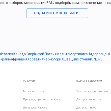
есь с выбором мероприятия? Мы подберём вам приключение по в
ПОДБЕРИТЕ МНЕ СОБЫТИЕ
я
Италия
Канада
Кипр
Китай
Латвия
Мальта
Мартиника
Нидерланды
Украина
Франция
Хорватия
Черногория
Швеция
Эстония
ONLINE
УЧАСТИЕ
КАК МЫ РАБОТАЕМ
Места на регаты
Участие в мероприятиях
Прогулки, круизы и переходы
Для организаторов
Яхт школы и курсы
Для участников