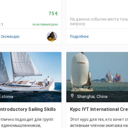
75 €
На данное событие места толь
запросу
й
:
1
за активный день
в
2
командах
Подробнее
Estonia
Shanghai, China
Introductory Sailing Skills
Курс IYT International Cr
отлично подходит для групп
Этот курс для тех, кто хочет с
и единомышленников,
активным членом экипажа на