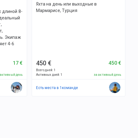
Яхта на день или выходные в
Мармарисе, Турция
 длиной 8-
идеальный
,
т,
ть. Экипаж
яет 4-6
450 €
17 €
450 €
Всего дней
:
1
 активный день
Активных дней
:
1
за активный день
Есть места в
1
командe