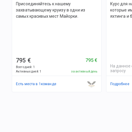
Присоединяйтесь к нашему
Курс для 
захватывающему круизу в одни из
которые и
самых красивых мест Майорки.
яхтинга и
795 €
795 €
На данное 
Всего дней
:
1
запросу
Активных дней
:
1
за активный день
Есть места в
1
командe
Подробнее