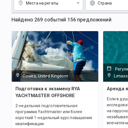
Места на регаты
Страна
Найдено
269
событий
156
предложений
Регул
Cowes, United Kingdom
Limass
Подготовка к экзамену RYA
Аренда я
YACHTMASTER OFFSHORE
Если в ду
исследоват
2-недельная подготовительная
на парусно
программа Yachtmaster или более
незабывае
короткий 1-недельный курс повышения
впечатлен
квалификации.