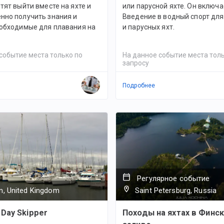
тят выйти вместе на яхте и
или парусной яхте. Он включа
нно получить знания и
Введение в водный спорт дл
еобходимые для плавания на
и парусных яхт.
событие места только по
На данное событие места толь
запросу
Подробнее
Регулярное событие
n, United Kingdom
Saint Petersburg, Russia
 Day Skipper
Походы на яхтах в Финс