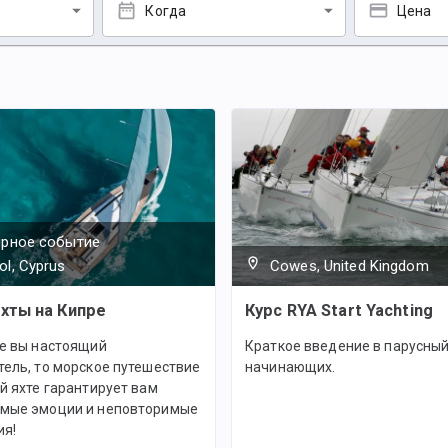
Когда
Цена
ярное событие
ol, Cyprus
Cowes, United Kingdom
хты на Кипре
Курс RYA Start Yachting
ше вы настоящий
Краткое введение в парусный
ель, то морское путешествие
начинающих.
й яхте гарантирует вам
мые эмоции и неповторимые
ия!