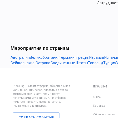
Затрудняет
Мероприятия по странам
Австралия
Великобритания
Германия
Греция
Израиль
Испани
Сейшельские Острова
Соединенные Штаты
Таиланд
Турция
iNsailing – это платформа, объединяющая
INSAILING
капитанов, шкиперов, владельцев яхт со
спортсменами, участниками регат,
О нас
попутчиками и учениками. Платформа
помогает находить места на регате,
познакомит с шкипером.
Команда
Обратная связь
СОЗДАТЬ СОБЫТИЕ