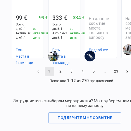
99 €
333 €
99 €
334 €
На данное
На
событие
со
Всего
Всего
места
ме
дней
:
1
за
дней
:
1
за
только по
то
Активных
активный
Активных
активный
запросу
за
дней
:
1
день
дней
:
1
день
Есть
Есть
Подробнее
По
места в
места в
1
командe
1
командe
1
2
3
4
5
…
23
1
-
12
270
Показано
из
предложений
Затрудняетесь с выбором мероприятия? Мы подберём вам
по вашему запросу
ПОДБЕРИТЕ МНЕ СОБЫТИЕ