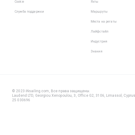
Cookie
Яхты
Служба поддержки
Маршруты
Места на регаты
Лайфстайл
Индустрия
Знания
© 2023 iNsailing.com,
Все права защищены
.
Laudend LTD, Georgiou Xenopoulou, 3, Office G2, 3106, Limassol, Cyprus,
25 030696