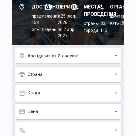
ДОСТУПНО:
ПЕРИОД:
МЕСТА
ОРГАНИЗА
ПРОВЕДЕНИЯ:
предложений:
c 25 июл.
шкиперы: 45
158
2026 г.
яхты: 84
страны: 33,
от €10/день
по 2 апр.
города: 113
2027 г.
Аренда яхт от 2-х часов!
Страна
Когда
Цена