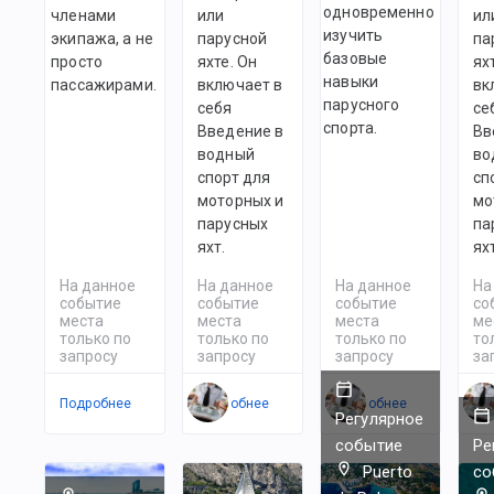
одновременно
членами
или
ил
изучить
экипажа, а не
парусной
па
базовые
просто
яхте. Он
ях
навыки
пассажирами.
включает в
вк
парусного
себя
се
спорта.
Введение в
Вв
водный
во
спорт для
сп
моторных и
мо
парусных
па
яхт.
ях
На данное
На данное
На данное
На
событие
событие
событие
со
места
места
места
ме
только по
только по
только по
то
запросу
запросу
запросу
за
Подробнее
Подробнее
Подробнее
По
Регулярное
событие
Ре
Puerto
со