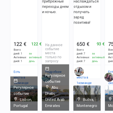
прибрежные
наслаждаться
переходы днем
отдыхом и
и ночью.
получать
заряд
позитива!
122 €
650 €
7
122 €
93 €
На данное
событие
Всего
Всего
Все
места
дней
:
1
за
дней
:
7
за
дне
только по
Активных
активный
Активных
активный
Акт
запросу
дней
:
1
день
дней
:
7
день
дне
Есть
Подробнее
Есть
Ес
Регулярное
места в
места в
в
событие
1
командe
1
командe
2
к
Регулярное
Abu
событие
Dhabi,
Lisbon,
United Arab
Budva,
Portugal
Emirates
Montenegro
Mo