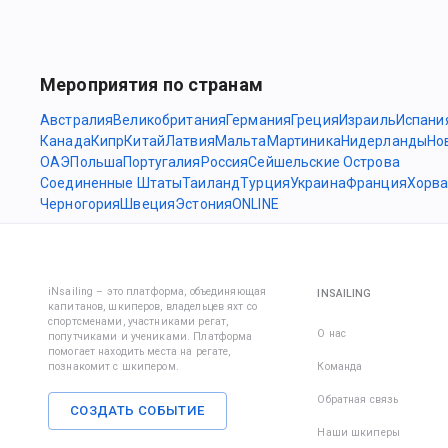
Мероприятия по странам
Австралия
Великобритания
Германия
Греция
Израиль
Испани
Канада
Кипр
Китай
Латвия
Мальта
Мартиника
Нидерланды
Но
ОАЭ
Польша
Португалия
Россия
Сейшельские Острова
Соединенные Штаты
Таиланд
Турция
Украина
Франция
Хорва
Черногория
Швеция
Эстония
ONLINE
iNsailing – это платформа, объединяющая
INSAILING
капитанов, шкиперов, владельцев яхт со
спортсменами, участниками регат,
О нас
попутчиками и учениками. Платформа
помогает находить места на регате,
познакомит с шкипером.
Команда
Обратная связь
СОЗДАТЬ СОБЫТИЕ
Наши шкиперы