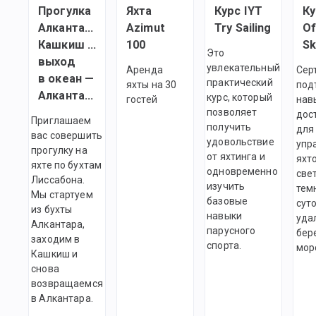
Прогулка
Яхта
Курс IYT
Ку
Алкантара —
Azimut
Try Sailing
Of
Кашкиш —
100
Sk
Это
выход
увлекательный
Аренда
Сер
в океан —
практический
яхты на 30
под
Алкантара
курс, который
гостей
нав
позволяет
дос
Приглашаем
получить
для
вас совершить
удовольствие
упр
прогулку на
от яхтинга и
яхт
яхте по бухтам
одновременно
све
Лиссабона.
изучить
тем
Мы стартуем
базовые
суто
из бухты
навыки
уда
Алкантара,
парусного
бер
заходим в
спорта.
мор
Кашкиш и
снова
возвращаемся
в Алкантара.