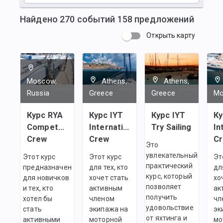
Найдено
270
событий
158
предложений
Открыть карту
Moscow,
Athens,
Athens,
Russia
Greece
Greece
Mo
Курс RYA
Курс IYT
Курс IYT
Ку
Competent
International
Try Sailing
In
Crew
Crew
C
Это
увлекательный
Этот курс
Этот курс
Эт
практический
предназначен
для тех, кто
дл
курс, который
для новичков
хочет стать
хо
позволяет
и тех, кто
активным
ак
получить
хотел бы
членом
чл
удовольствие
стать
экипажа на
эк
от яхтинга и
активными
моторной
мо