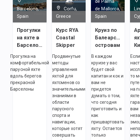
de Palma
Barcelona,
Corfu,
de Mallorca,
Li
Spain
Greece
Spain
Cy
Прогулки
Курс RYA
Круиз по
А
на яхте в
Coastal
Балеарским
ях
Барселоне
Skipper
островам
К
Прогулка на
Продвинутые
В каждом
Если
комфортабельной
методы
круизе у вас
нас
парусной яхте
управления
будет свой
иссл
вдоль берегов
яхтой для
капитан и кок и
то м
прекрасной
яхтсменов со
вам не
пут
Барселоны
значительными
придется
на п
знаниями в
думать о том,
яхте
области
что сегодня
гара
парусного
приготовить и
вам
спорта и
как
нез
навигации,
пришвартовать
эмо
которые хотят
яхту. Остается
неп
совершать
только
впеч