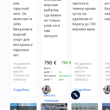
или
светлое и
яхт
морская
парусной
темное время
ба
рыбалка,
яхте. Он
суток на
на
где важен
включает в
удалении от
на
не только
себя
берега до 100
улов, но и
Введение в
морских миль.
сам
водный
процесс.
спорт для
моторных и
парусных
яхт.
790 €
790 €
На данное
На данное
На
событие
событие
со
Всего
места
места
ме
дней
:
1
за
только по
только по
то
Активных
активный
запросу
запросу
за
дней
:
1
день
Подробнее
Есть
Подробнее
По
места в
1
командe