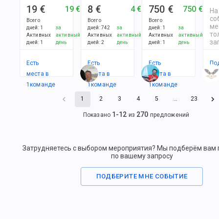
19 €
8 €
750 €
19 €
4 €
750 €
На
со
Всего
Всего
Всего
ме
дней
:
1
за
дней
:
742
за
дней
:
1
за
то
Активных
активный
Активных
активный
Активных
активный
за
дней
:
1
день
дней
:
2
день
дней
:
1
день
Есть
Есть
Есть
По
места в
места в
места в
1
командe
1
командe
1
командe
1
2
3
4
5
…
23
1
-
12
270
Показано
из
предложений
Затрудняетесь с выбором мероприятия? Мы подберём вам
по вашему запросу
ПОДБЕРИТЕ МНЕ СОБЫТИЕ