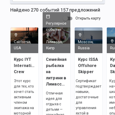
Найдено
270
событий
157
предложений
Открыть карту
Регулярное
событие
California,
Лимасол,
Moscow,
USA
Кипр
Russia
Ru
Курс IYT
Семейная
Курс ISSA
Ку
International
рыбалка
Offshore
Da
Crew
на
Skipper
Sk
литрини в
Этот курс
Сертификат
Ку
Лимассоле
для тех, кто
подтверждает
на
хочет стать
навыки,
шк
Отличная
активным
достаточные
ко
идея для
членом
для
им
отдыха с
экипажа на
управления
не
детьми —
моторной
яхтой в
оп
спокойная