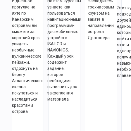
В дневной
На этом курсе вы
Насладитесь
прогулке на
узнаете как
трехчасовым
Этот к
яхте по
пользоваться
круизом на
подход
Канарским
навигационными
закате в
друзей
островам вы
программами
направлении
едино
сможете за
для мобильных
острова
которы
короткий срок
устройств -
Драгонера
выйти 
увидеть
ISAILOR и
яхте и
необычные
NAVIONICS.
однов
вулканические
Каждый урок
получи
пейзажи,
содержит
навыки
отдохнуть на
задание,
необх
берегу
которое
плаван
Атлантического
необходимо
океана
выполнить для
покупаться и
закрепления
насладиться
материала.
красотами
острова.