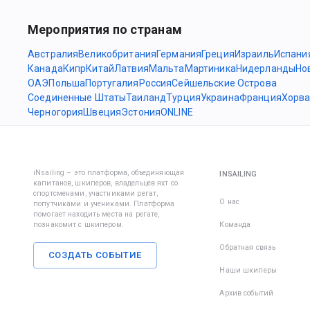
Мероприятия по странам
Австралия
Великобритания
Германия
Греция
Израиль
Испани
Канада
Кипр
Китай
Латвия
Мальта
Мартиника
Нидерланды
Но
ОАЭ
Польша
Португалия
Россия
Сейшельские Острова
Соединенные Штаты
Таиланд
Турция
Украина
Франция
Хорва
Черногория
Швеция
Эстония
ONLINE
iNsailing – это платформа, объединяющая
INSAILING
капитанов, шкиперов, владельцев яхт со
спортсменами, участниками регат,
О нас
попутчиками и учениками. Платформа
помогает находить места на регате,
познакомит с шкипером.
Команда
Обратная связь
СОЗДАТЬ СОБЫТИЕ
Наши шкиперы
Архив событий