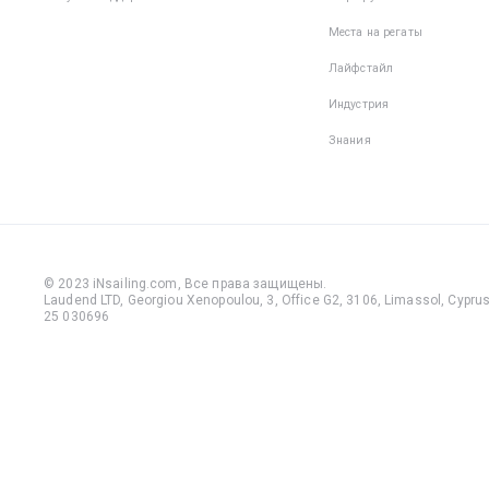
Места на регаты
Лайфстайл
Индустрия
Знания
© 2023 iNsailing.com,
Все права защищены
.
Laudend LTD, Georgiou Xenopoulou, 3, Office G2, 3106, Limassol, Cyprus,
25 030696