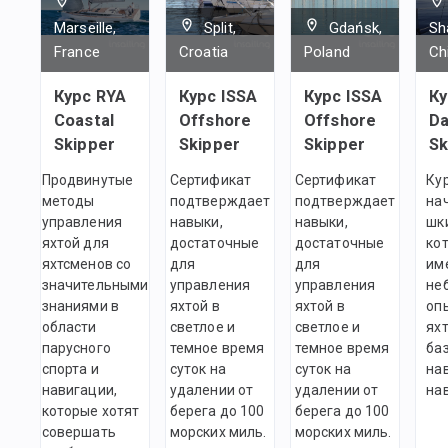
Marseille,
Split,
Gdańsk,
Sh
France
Croatia
Poland
Ch
Курс RYA
Курс ISSA
Курс ISSA
Ку
Coastal
Offshore
Offshore
Da
Skipper
Skipper
Skipper
Sk
Продвинутые
Сертификат
Сертификат
Ку
методы
подтверждает
подтверждает
на
управления
навыки,
навыки,
шк
яхтой для
достаточные
достаточные
ко
яхтсменов со
для
для
им
значительными
управления
управления
не
знаниями в
яхтой в
яхтой в
оп
области
светлое и
светлое и
яхт
парусного
темное время
темное время
ба
спорта и
суток на
суток на
на
навигации,
удалении от
удалении от
на
которые хотят
берега до 100
берега до 100
совершать
морских миль.
морских миль.