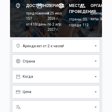
ДОСТУПНО:
ПЕРИОД:
МЕСТА
ОРГАНИЗА
ПРОВЕДЕНИЯ:
предложений:
c 25 июл.
шкиперы: 45
157
2026 г.
яхты: 84
страны: 33,
от €10/день
по 2 апр.
города: 113
2027 г.
Аренда яхт от 2-х часов!
Страна
Когда
Цена