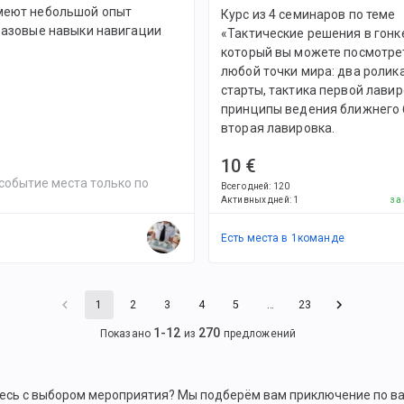
меют небольшой опыт
Курс из 4 семинаров по теме
 базовые навыки навигации
«Тактические решения в гонк
который вы можете посмотре
любой точки мира: два ролик
старты, тактика первой лавир
принципы ведения ближнего 
вторая лавировка.
10 €
событие места только по
Всего дней
:
120
Активных дней
:
1
за
Есть места в
1
командe
1
2
3
4
5
…
23
1
-
12
270
Показано
из
предложений
есь с выбором мероприятия? Мы подберём вам приключение по в