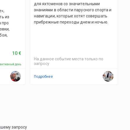
для яхтсменов со значительными
знаниями в области парусного спорта и
е»,
навигации, которые хотят совершать
ть из
прибрежные переходы днем и ночью.
а про
овки,
боя,
10 €
На данное событие места только по
запросу
 активный день
Подробнее
ашему запросу