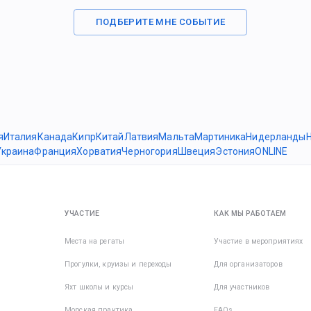
ПОДБЕРИТЕ МНЕ СОБЫТИЕ
я
Италия
Канада
Кипр
Китай
Латвия
Мальта
Мартиника
Нидерланды
Украина
Франция
Хорватия
Черногория
Швеция
Эстония
ONLINE
УЧАСТИЕ
КАК МЫ РАБОТАЕМ
Места на регаты
Участие в мероприятиях
Прогулки, круизы и переходы
Для организаторов
Яхт школы и курсы
Для участников
Морская практика
FAQs