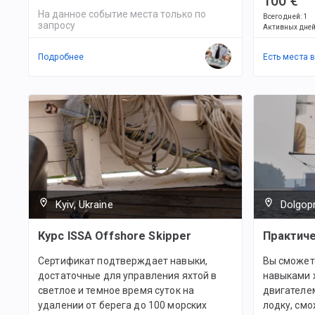
100 €
На данное событие места только по
Всего дней
:
1
запросу
Активных дне
Подробнее
Есть места 
Kyiv, Ukraine
Dolgop
Курс ISSA Offshore Skipper
Практиче
Сертификат подтверждает навыки,
Вы сможет
достаточные для управления яхтой в
навыками 
светлое и темное время суток на
двигателем
удалении от берега до 100 морских
лодку, смо