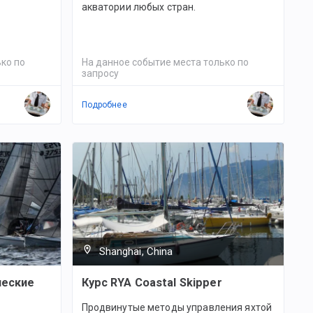
акватории любых стран.
ко по
На данное событие места только по
запросу
Подробнее
Shanghai, China
ческие
Курс RYA Coastal Skipper
Продвинутые методы управления яхтой