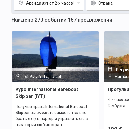
Аренда яхт от 2-х часов!
Страна
Найдено
270
событий
157
предложений
Регул
Tel Aviv-Yafo, Israel
Hambur
Курс International Bareboat
Прогулки
Skipper (IYT)
4-х часова
Гамбурга
Получив права International Bareboat
Skipper вы сможете самостоятельно
брать яхту в чартер и управлять ею в
акватории любых стран.