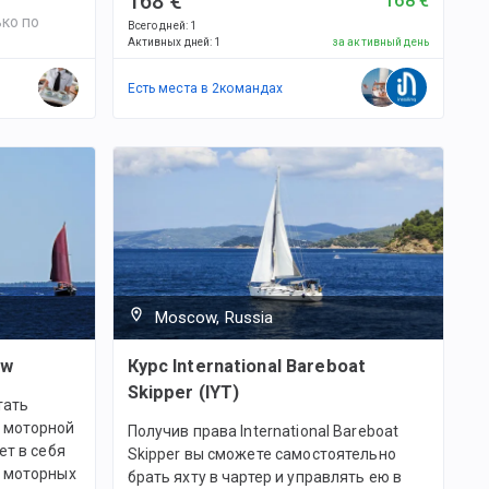
168 €
168 €
ко по
Всего дней
:
1
Активных дней
:
1
за активный день
Есть места в
2
командах
Moscow, Russia
ew
Курс International Bareboat
Skipper (IYT)
тать
 моторной
Получив права International Bareboat
ет в себя
Skipper вы сможете самостоятельно
я моторных
брать яхту в чартер и управлять ею в