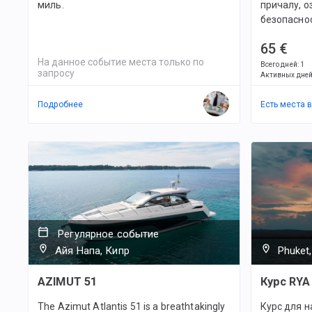
миль.
причалу, о
безопаснос
65 €
На данное событие места только по
Всего дней
:
1
запросу
Активных дне
Подробнее
Есть места 
Регулярное событие
Айя Напа, Кипр
Phuket,
AZIMUT 51
Курс RYA
The Azimut Atlantis 51 is a breathtakingly
Курс для 