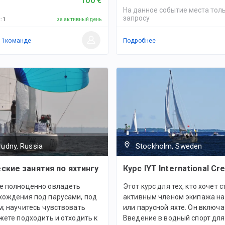
100 €
На данное событие места толь
запросу
й
:
1
за активный день
в
1
командe
Подробнее
rudny, Russia
Stockholm, Sweden
ские занятия по яхтингу
Курс IYT International Cr
е полноценно овладеть
Этот курс для тех, кто хочет с
хождения под парусами, под
активным членом экипажа на
; научитесь чувствовать
или парусной яхте. Он включа
жете подходить и отходить к
Введение в водный спорт дл