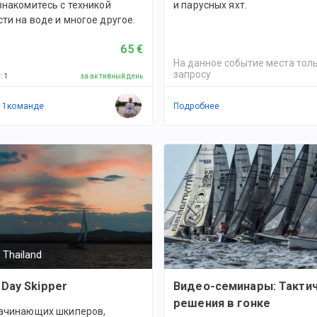
знакомитесь с техникой
и парусных яхт.
ти на воде и многое другое.
65 €
На данное событие места толь
запросу
й
:
1
за активный день
в
1
командe
Подробнее
 Thailand
 Day Skipper
Видео-семинары: Такти
решения в гонке
начинающих шкиперов,