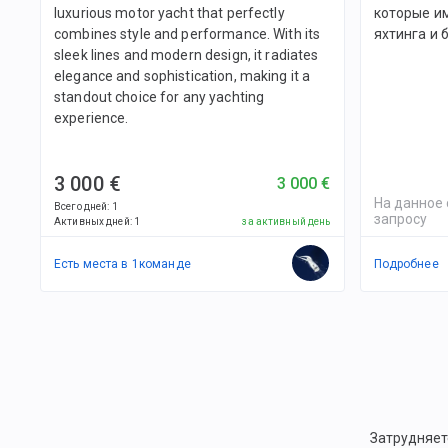
luxurious motor yacht that perfectly
которые и
combines style and performance. With its
яхтинга и
sleek lines and modern design, it radiates
elegance and sophistication, making it a
standout choice for any yachting
experience.
3 000 €
3 000 €
На данное 
Всего дней
:
1
запросу
Активных дней
:
1
за активный день
Есть места в
1
командe
Подробнее
Затрудняет