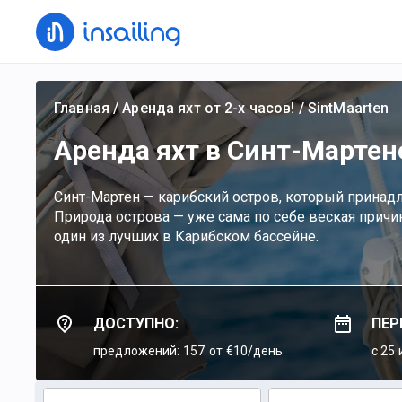
Главная
/
Аренда яхт от 2-х часов!
/
SintMaarten
Аренда яхт в Синт-Мартен
Синт-Мартeн — карибский остров, который принад
Природа острова — уже сама по себе веская причин
один из лучших в Карибском бассейне.
ДОСТУПНО:
ПЕР
предложений: 157
от €10/день
c 25 