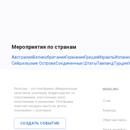
Мероприятия по странам
Австралия
Великобритания
Германия
Греция
Израиль
Испани
Сейшельские Острова
Соединенные Штаты
Таиланд
Турция
iNsailing – это платформа, объединяющая
INSAILING
капитанов, шкиперов, владельцев яхт со
спортсменами, участниками регат,
О нас
попутчиками и учениками. Платформа
помогает находить места на регате,
познакомит с шкипером.
Команда
Обратная связь
СОЗДАТЬ СОБЫТИЕ
Наши шкиперы