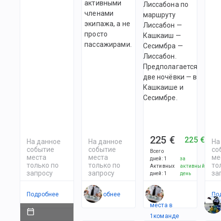
активными
Лиссабона по
членами
маршруту
экипажа, а не
Лиссабон —
просто
Кашкаиш —
пассажирами.
Сесимбра —
Лиссабон.
Предполагается
две ночёвки — в
Кашкаише и
Сесимбре.
225 €
225 €
На данное
На данное
На
событие
событие
со
Всего
места
места
ме
дней
:
1
за
только по
только по
то
Активных
активный
запросу
запросу
за
дней
:
1
день
Подробнее
Подробнее
Есть
По
места в
1
командe