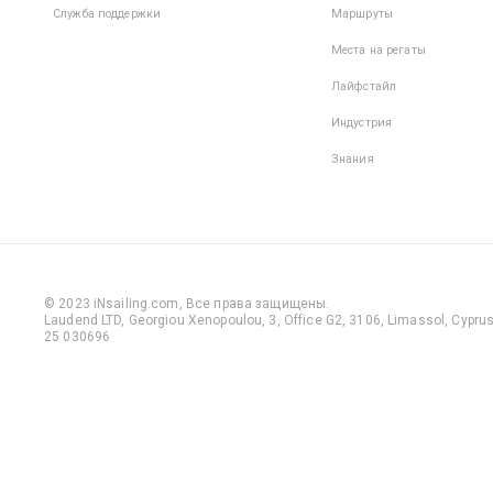
Служба поддержки
Маршруты
Места на регаты
Лайфстайл
Индустрия
Знания
© 2023 iNsailing.com,
Все права защищены
.
Laudend LTD, Georgiou Xenopoulou, 3, Office G2, 3106, Limassol, Cyprus,
25 030696