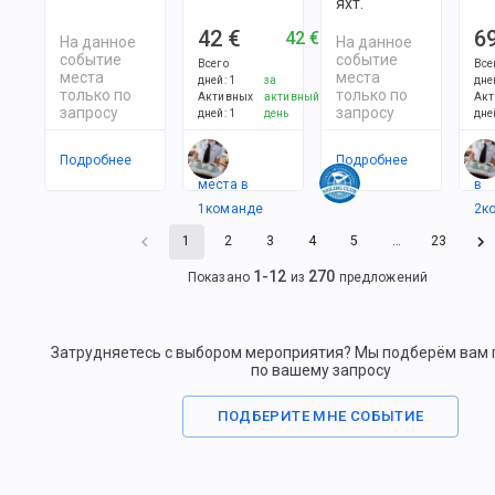
яхт.
42 €
6
42 €
На данное
На данное
событие
событие
Всего
Все
места
места
дней
:
1
за
дне
только по
только по
Активных
активный
Акт
запросу
запросу
дней
:
1
день
дне
Подробнее
Есть
Подробнее
Ес
места в
в
1
командe
2
к
1
2
3
4
5
…
23
1
-
12
270
Показано
из
предложений
Затрудняетесь с выбором мероприятия? Мы подберём вам
по вашему запросу
ПОДБЕРИТЕ МНЕ СОБЫТИЕ