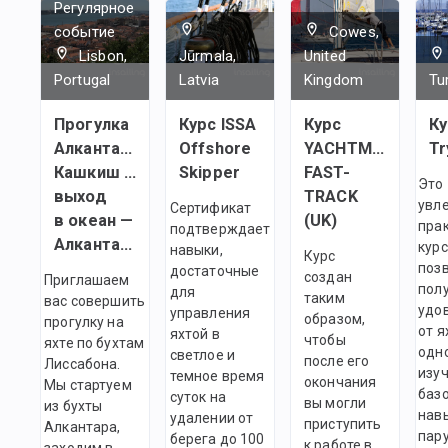
Регулярное
событие
Cowes,
Lisbon,
Jūrmala,
United
Portugal
Latvia
Kingdom
Tu
Прогулка
Курс ISSA
Курс
Ку
Алкантара —
Offshore
YACHTMASTER
Tr
Кашкиш —
Skipper
FAST-
Это
выход
TRACK
увл
Сертификат
в океан —
(UK)
пра
подтверждает
Алкантара
курс
навыки,
Курс
поз
достаточные
создан
Приглашаем
пол
для
таким
вас совершить
удо
управления
образом,
прогулку на
от я
яхтой в
чтобы
яхте по бухтам
одн
светлое и
после его
Лиссабона.
изу
темное время
окончания
Мы стартуем
баз
суток на
вы могли
из бухты
нав
удалении от
приступить
Алкантара,
пар
берега до 100
к работе в
заходим в