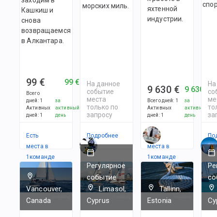
спор
морских миль.
яхтенной
Кашкиш и
индустрии.
снова
возвращаемся
в Алкантара.
99 €
99 €
На данное
На
9 630 €
9 630 €
событие
со
Всего
места
ме
дней
:
1
за
Всего дней
:
1
за
только по
то
Активных
активный
Активных
активный
запросу
за
дней
:
1
день
дней
:
1
день
Есть
Подробнее
Есть
По
места в
места в
1
командe
1
командe
Регулярное
Ре
событие
со
Vancouver,
Limasol,
Tallinn,
Canada
Cyprus
Estonia
Cy