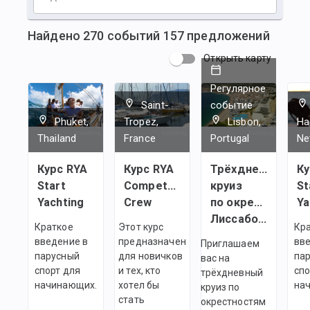
Найдено
270
событий
157
предложений
Открыть карту
Регулярное
Saint-
событие
Phuket,
Tropez,
Lisbon,
Ha
Thailand
France
Portugal
Ne
Курс RYA
Курс RYA
Трёхдневный
Ку
Start
Competent
круиз
St
Yachting
Crew
по окрестностям
Ya
Лиссабона
Краткое
Этот курс
Кр
введение в
предназначен
вве
Приглашаем
парусный
для новичков
па
вас на
спорт для
и тех, кто
спо
трёхдневный
начинающих.
хотел бы
на
круиз по
стать
окрестностям