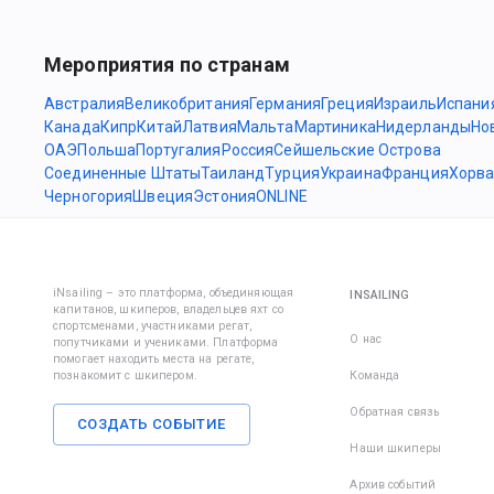
Мероприятия по странам
Австралия
Великобритания
Германия
Греция
Израиль
Испани
Канада
Кипр
Китай
Латвия
Мальта
Мартиника
Нидерланды
Но
ОАЭ
Польша
Португалия
Россия
Сейшельские Острова
Соединенные Штаты
Таиланд
Турция
Украина
Франция
Хорва
Черногория
Швеция
Эстония
ONLINE
iNsailing – это платформа, объединяющая
INSAILING
капитанов, шкиперов, владельцев яхт со
спортсменами, участниками регат,
О нас
попутчиками и учениками. Платформа
помогает находить места на регате,
познакомит с шкипером.
Команда
Обратная связь
СОЗДАТЬ СОБЫТИЕ
Наши шкиперы
Архив событий