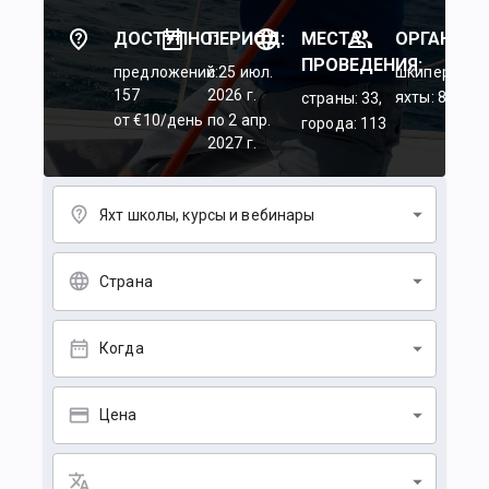
ДОСТУПНО:
ПЕРИОД:
МЕСТА
ОРГАНИЗА
ПРОВЕДЕНИЯ:
предложений:
c 25 июл.
шкиперы: 45
157
2026 г.
яхты: 84
страны: 33,
от €10/день
по 2 апр.
города: 113
2027 г.
Яхт школы, курсы и вебинары
Страна
Когда
Цена