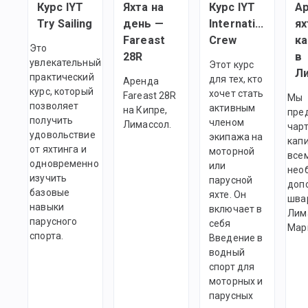
Курс IYT
Яхта на
Курс IYT
А
Try Sailing
день —
International
ях
Fareast
Crew
ка
Это
28R
в
увлекательный
Этот курс
практический
для тех, кто
Аренда
курс, который
хочет стать
Fareast 28R
Мы
позволяет
активным
на Кипре,
пре
получить
членом
Лимассол.
чарт
удовольствие
экипажа на
капи
от яхтинга и
моторной
все
одновременно
или
нео
изучить
парусной
доп
базовые
яхте. Он
шва
навыки
включает в
Лим
парусного
себя
Мар
спорта.
Введение в
водный
спорт для
моторных и
парусных