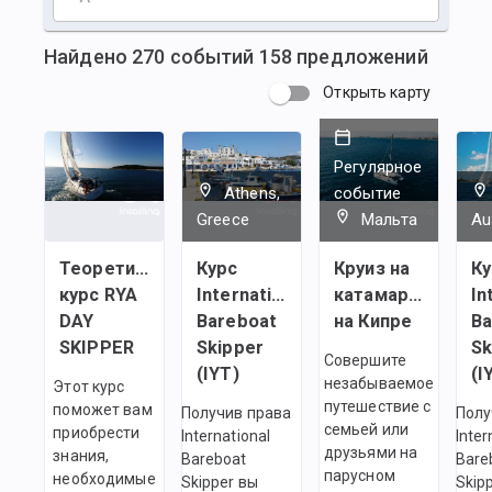
Найдено
270
событий
158
предложений
Открыть карту
Регулярное
Athens,
событие
Greece
Мальта
Au
Теоретический
Курс
Круиз на
Ку
курс RYA
International
катамаране
In
DAY
Bareboat
на Кипре
Ba
SKIPPER
Skipper
Sk
Совершите
(IYT)
(I
незабываемое
Этот курс
путешествие с
поможет вам
Получив права
Полу
семьей или
приобрести
International
Inter
друзьями на
знания,
Bareboat
Bare
парусном
необходимые
Skipper вы
Skip