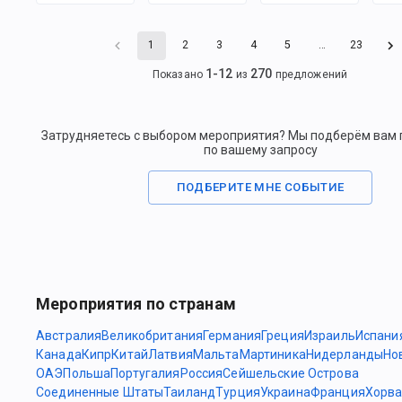
1
2
3
4
5
…
23
1
-
12
270
Показано
из
предложений
Затрудняетесь с выбором мероприятия? Мы подберём вам
по вашему запросу
ПОДБЕРИТЕ МНЕ СОБЫТИЕ
Мероприятия по странам
Австралия
Великобритания
Германия
Греция
Израиль
Испани
Канада
Кипр
Китай
Латвия
Мальта
Мартиника
Нидерланды
Но
ОАЭ
Польша
Португалия
Россия
Сейшельские Острова
Соединенные Штаты
Таиланд
Турция
Украина
Франция
Хорва