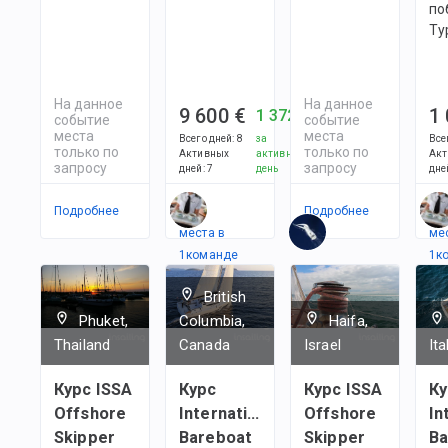
по
Ту
На данное
На данное
9 600 €
1
1 372 €
событие
событие
места
места
Всего дней
:
8
за
Все
только по
только по
Активных
активный
Акт
запросу
запросу
дней
:
7
день
дне
Подробнее
Есть
Подробнее
Ес
места в
ме
1
командe
1
к
British
Phuket,
Columbia,
Haifa,
Thailand
Canada
Israel
Ita
Курс ISSA
Курс
Курс ISSA
Ку
Offshore
International
Offshore
In
Skipper
Bareboat
Skipper
Ba