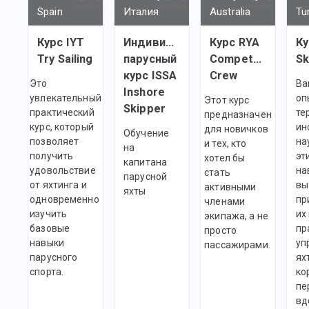
Spain
Италия
Australia
Tu
Курс IYT
Индивидуальный
Курс RYA
Ку
Try Sailing
парусный
Competent
Sk
курс ISSA
Crew
Это
Ва
Inshore
увлекательный
оп
Этот курс
Skipper
практический
те
предназначен
курс, который
ин
для новичков
Обучение
позволяет
на
и тех, кто
на
получить
эт
хотел бы
капитана
удовольствие
на
стать
парусной
от яхтинга и
вы
активными
яхты
одновременно
пр
членами
изучить
их
экипажа, а не
базовые
пр
просто
навыки
уп
пассажирами.
парусного
ях
спорта.
ко
пе
вд