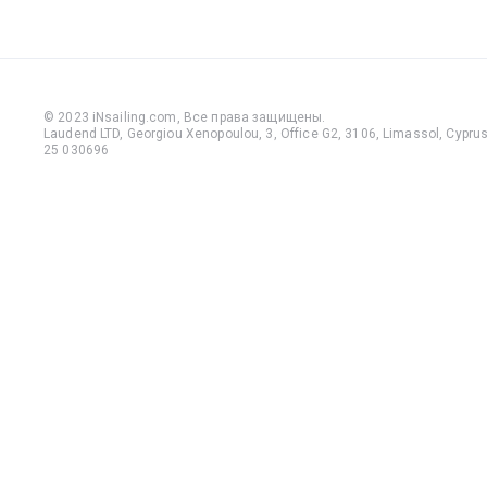
© 2023 iNsailing.com,
Все права защищены
.
Laudend LTD, Georgiou Xenopoulou, 3, Office G2, 3106, Limassol, Cyprus,
25 030696