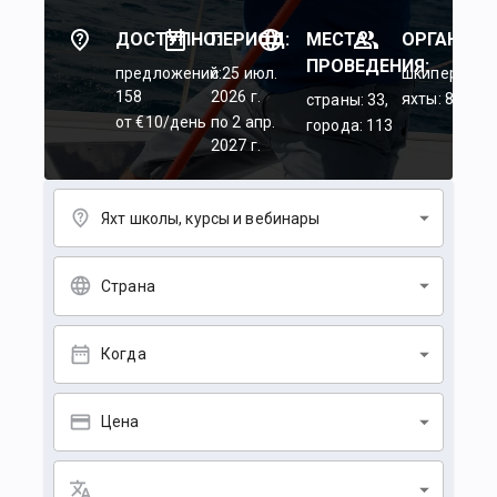
ДОСТУПНО:
ПЕРИОД:
МЕСТА
ОРГАНИЗА
ПРОВЕДЕНИЯ:
предложений:
c 25 июл.
шкиперы: 45
158
2026 г.
яхты: 84
страны: 33,
от €10/день
по 2 апр.
города: 113
2027 г.
Яхт школы, курсы и вебинары
Страна
Когда
Цена