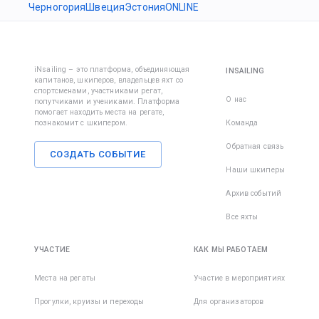
Черногория
Швеция
Эстония
ONLINE
iNsailing – это платформа, объединяющая
INSAILING
капитанов, шкиперов, владельцев яхт со
спортсменами, участниками регат,
О нас
попутчиками и учениками. Платформа
помогает находить места на регате,
познакомит с шкипером.
Команда
Обратная связь
СОЗДАТЬ СОБЫТИЕ
Наши шкиперы
Архив событий
Все яхты
УЧАСТИЕ
КАК МЫ РАБОТАЕМ
Места на регаты
Участие в мероприятиях
Прогулки, круизы и переходы
Для организаторов