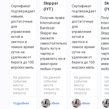
Skipper
Sk
Сертификат
Сертификат
(IYT)
(I
подтверждает
подтверждает
навыки,
навыки,
Получив права
Полу
достаточные
достаточные
International
Inter
для
для
Bareboat
Bare
управления
управления
Skipper вы
Skip
яхтой в
яхтой в
сможете
смо
светлое и
светлое и
самостоятельно
само
темное время
темное время
брать яхту в
брат
суток на
суток на
чартер и
чарт
удалении от
удалении от
управлять ею в
упра
берега до 100
берега до 100
акватории
аква
морских миль.
морских миль.
любых стран.
любы
На данное
На данное
На данное
На
событие
событие
событие
со
места
места
места
ме
только по
только по
только по
то
запросу
запросу
запросу
за
Подробнее
Подробнее
Подробнее
По