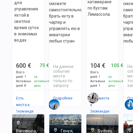
катамаране
для
сможете
смо
по бухтам
управления
самостоятельно
само
Лимассола.
яхтой в
брать яхту в
брат
светлое
чартер и
чарт
время суток
управлять ею в
упра
в знакомых
акватории
аква
водах.
любых стран.
любы
600 €
104 €
75 €
105 €
На данное
На
событие
со
Всего
Всего
места
ме
дней
:
1
за
дней
:
1
за
только по
то
Активных
активный
Активных
активный
запросу
за
дней
:
8
день
дней
:
1
день
Есть
Подробнее
Есть места
По
места в
в
1
командe
2
командах
Barcelona,
Генуя,
Sydney,