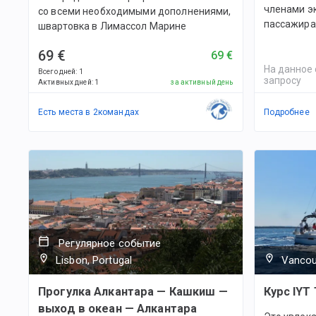
членами эк
со всеми необходимыми дополнениями,
пассажира
швартовка в Лимассол Марине
69 €
69 €
На данное 
Всего дней
:
1
запросу
Активных дней
:
1
за активный день
Есть места в
2
командах
Подробнее
Регулярное событие
Lisbon, Portugal
Vancou
Прогулка Алкантара — Кашкиш —
Курс IYT 
выход в океан — Алкантара