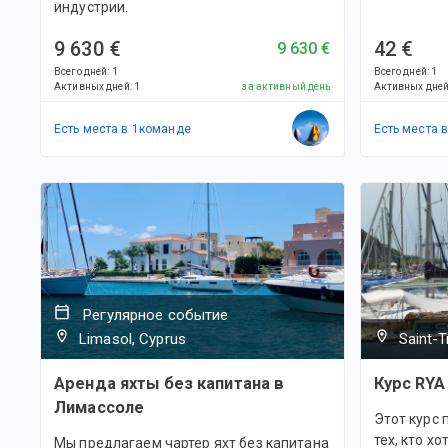
индустрии.
9 630 €
42 €
9 630 €
Всего дней
:
1
Всего дней
:
1
Активных дней
:
1
за активный день
Активных дне
Есть места в
1
командe
Есть места 
Регулярное событие
Limasol, Cyprus
Saint-T
Аренда яхты без капитана в
Курс RYA
Лимассоле
Этот курс 
тех, кто х
Мы предлагаем чартер яхт без капитана