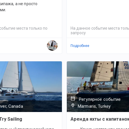
ипажа, а не просто
ми.
событие места только по
На данное событие места толь
запросу
Подробнее
Регулярное событие
ver, Canada
Marmaris, Turkey
Try Sailing
Аренда яхты с капитано