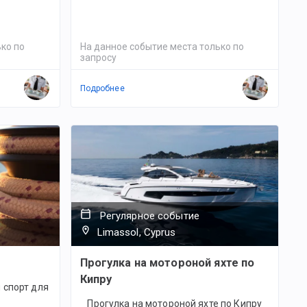
ко по
На данное событие места только по
запросу
Подробнее
Регулярное событие
Limassol, Cyprus
Прогулка на мотороной яхте по
Кипру
 спорт для
Прогулка на мотороной яхте по Кипру