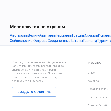
Мероприятия по странам
Австралия
Великобритания
Германия
Греция
Израиль
Испани
Сейшельские Острова
Соединенные Штаты
Таиланд
Турция
iNsailing – это платформа, объединяющая
INSAILING
капитанов, шкиперов, владельцев яхт со
спортсменами, участниками регат,
О нас
попутчиками и учениками. Платформа
помогает находить места на регате,
познакомит с шкипером.
Команда
Обратная связь
СОЗДАТЬ СОБЫТИЕ
Наши шкиперы
Архив событий