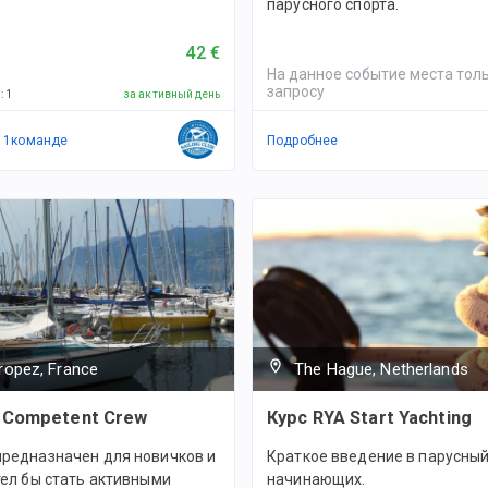
парусного спорта.
42 €
На данное событие места толь
запросу
й
:
1
за активный день
в
1
командe
Подробнее
ropez, France
The Hague, Netherlands
 Competent Crew
Курс RYA Start Yachting
предназначен для новичков и
Краткое введение в парусный
отел бы стать активными
начинающих.