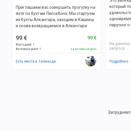
Это увлека
который п
Приглашаем вас совершить прогулку на
удовольств
яхте по бухтам Лиссабона. Мы стартуем
одновреме
из бухты Алкантара, заходим в Кашкиш
парусного 
и снова возвращаемся в Алкантара.
99 €
99 €
На данное 
Всего дней
:
1
запросу
Активных дней
:
1
за активный день
Есть места в
1
командe
Подробнее
Затрудняет