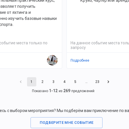
тельный практический курс,
Круиз, чартер или аренд
озволяет получить
ие от яхтинга и
нно изучить базовые навыки
спорта.
событие места только по
На данное событие места толь
запросу
Подробнее
1
2
3
4
5
…
23
1
-
12
269
Показано
из
предложений
есь с выбором мероприятия? Мы подберём вам приключение по в
ПОДБЕРИТЕ МНЕ СОБЫТИЕ