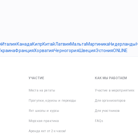
я
Италия
Канада
Кипр
Китай
Латвия
Мальта
Мартиника
Нидерланды
Украина
Франция
Хорватия
Черногория
Швеция
Эстония
ONLINE
УЧАСТИЕ
КАК МЫ РАБОТАЕМ
Места на регаты
Участие в мероприятиях
Прогулки, круизы и переходы
Для организаторов
Яхт школы и курсы
Для участников
Морская практика
FAQs
Аренда яхт от 2-х часов!