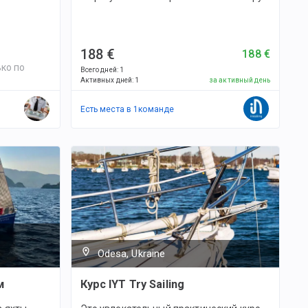
188 €
188 €
ко по
Всего дней
:
1
Активных дней
:
1
за активный день
Есть места в
1
командe
Odesa, Ukraine
м
Курс IYT Try Sailing