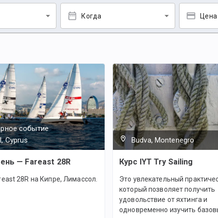
Когда
Цена
ярное событие
l, Cyprus
Budva, Montenegro
день — Fareast 28R
Курс IYT Try Sailing
east 28R на Кипре, Лимассол.
Это увлекательный практичес
который позволяет получить
удовольствие от яхтинга и
одновременно изучить базов