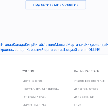
ПОДБЕРИТЕ МНЕ СОБЫТИЕ
я
Италия
Канада
Кипр
Китай
Латвия
Мальта
Мартиника
Нидерланды
Украина
Франция
Хорватия
Черногория
Швеция
Эстония
ONLINE
УЧАСТИЕ
КАК МЫ РАБОТАЕМ
Места на регаты
Участие в мероприятиях
Прогулки, круизы и переходы
Для организаторов
Яхт школы и курсы
Для участников
Морская практика
FAQs