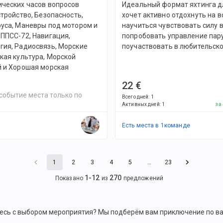
ических часов вопросов
Идеальный формат яхтинга дл
стройство, Безопасность,
хочет активно отдохнуть на в
руса, Маневры под мотором и
научиться чувствовать силу в
ППСС-72, Навигация,
попробовать управление пар
гия, Радиосвязь, Морские
поучаствовать в любительско
кая культура, Морской
й и Хорошая морская
22 €
событие места только по
Всего дней
:
1
Активных дней
:
1
за
Есть места в
1
командe
1
2
3
4
5
…
23
1
-
12
270
Показано
из
предложений
есь с выбором мероприятия? Мы подберём вам приключение по в