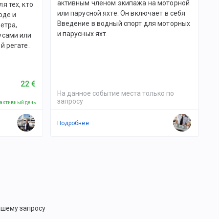
активным членом экипажа на моторной
я тех, кто
или парусной яхте. Он включает в себя
оде и
Введение в водный спорт для моторных
етра,
и парусных яхт.
усами или
й регате.
22 €
На данное событие места только по
запросу
 активный день
Подробнее
ашему запросу