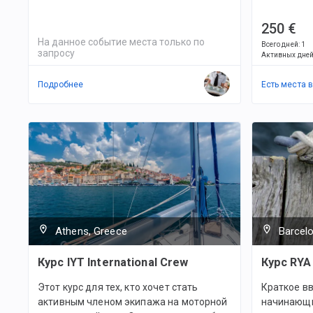
250 €
На данное событие места только по
Всего дней
:
1
запросу
Активных дне
Подробнее
Есть места 
Athens, Greece
Barcelo
Курс IYT International Crew
Курс RYA 
Этот курс для тех, кто хочет стать
Краткое вв
активным членом экипажа на моторной
начинающи