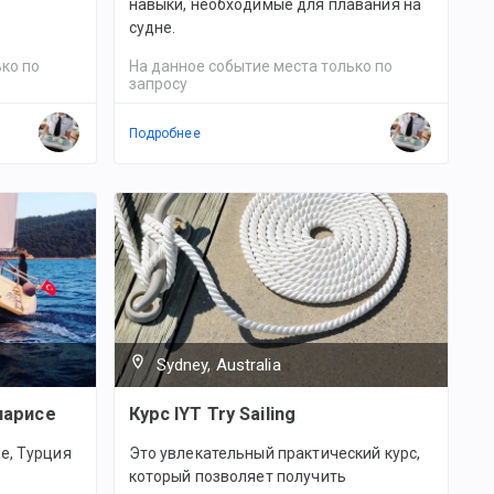
навыки, необходимые для плавания на
судне.
ко по
На данное событие места только по
запросу
Подробнее
Sydney, Australia
марисе
Курс IYT Try Sailing
е, Турция
Это увлекательный практический курс,
который позволяет получить