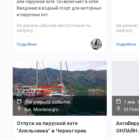
или парусной яхте. Он включает в себя
Введение в водный спорт для моторных
и парусных яхт.
На данное событие места только по
На данное 
запросу
запросу
Подробнее
Подробнее
Регулярное событие
1 янв. 
Bar, Montenegro
St Pet
Отпуск на парусной яхте
АнтиВир
"Апельсинка" в Черногории.
ОНЛАЙН к