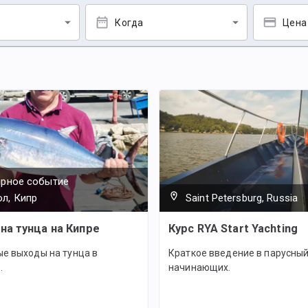
Когда
Цена
ярное событие
л, Кипр
Saint Petersburg, Russia
на тунца на Кипре
Курс RYA Start Yachting
е выходы на тунца в
Краткое введение в парусный
.
начинающих.