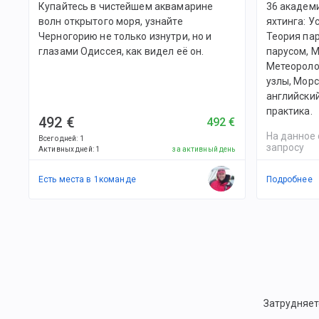
Купайтесь в чистейшем аквамарине
36 академ
волн открытого моря, узнайте
яхтинга: У
Черногорию не только изнутри, но и
Теория па
глазами Одиссея, как видел её он.
парусом, М
Метеороло
узлы, Морс
английски
практика.
492 €
492 €
На данное 
Всего дней
:
1
запросу
Активных дней
:
1
за активный день
Есть места в
1
командe
Подробнее
Затрудняет