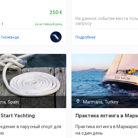
250 €
На данное событие места толь
запросу
й
:
1
за активный день
в
1
командe
Подробнее
na, Spain
Marmaris, Turkey
Start Yachting
Практика яхтинга в Мар
едение в парусный спорт для
Практика яхтинга в Мармарис
х.
на один день