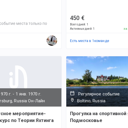
450 €
событие места только по
Всего дней
:
1
Активных дней
:
1
за
Есть места в
1
командe
1970 г.
-
1 янв. 1970 г.
Регулярное событие
ersburg, Russia Он-Лайн
Boltino, Russia
усное мероприятие-
Прогулка на спортивной 
урс по Теории Яхтинга
Подмосковье