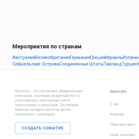
Мероприятия по странам
Австралия
Великобритания
Германия
Греция
Израиль
Испани
Сейшельские Острова
Соединенные Штаты
Таиланд
Турция
iNsailing – это платформа, объединяющая
INSAILING
капитанов, шкиперов, владельцев яхт со
спортсменами, участниками регат,
О нас
попутчиками и учениками. Платформа
помогает находить места на регате,
познакомит с шкипером.
Команда
Обратная связь
СОЗДАТЬ СОБЫТИЕ
Наши шкиперы