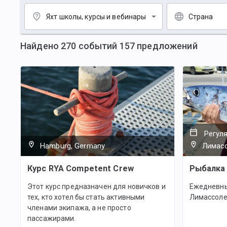
Яхт школы, курсы и вебинары
Страна
Найдено
270
событий
157
предложений
Регул
Hamburg, Germany
Лимасо
Курс RYA Competent Crew
Рыбалка 
Этот курс предназначен для новичков и
Ежедневны
тех, кто хотел бы стать активными
Лимассоле
членами экипажа, а не просто
пассажирами.