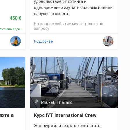
удовольствие от яхтинга и
одновременно изучить базовые навыки
парусного спорта.
450 €
На данное событие места только по
запросу
 активный день
Подробнее
Phuket, Thailand
яхте в
Курс IYT International Crew
Этот курс для тех, кто хочет стать