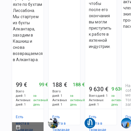
акт
чтобы
яхте по бухтам
чле
после его
Лиссабона.
эки
окончания
Мы стартуем
про
вы могли
из бухты
пас
приступить
Алкантара,
к работе в
заходим в
яхтенной
Кашкиш и
индустрии.
снова
возвращаемся
в Алкантара.
99 €
188 €
99 €
188 €
На
9 630 €
9 630 €
со
Всего
Всего
ме
дней
:
1
за
дней
:
1
за
Всего дней
:
1
за
то
Активных
активный
Активных
активный
Активных
активный
за
дней
:
1
день
дней
:
1
день
дней
:
1
день
Есть
Есть
Есть
По
места в
места в
места в
1
командe
1
командe
1
командe