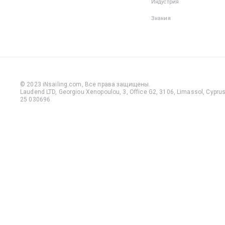
Индустрия
Знания
© 2023 iNsailing.com,
Все права защищены
.
Laudend LTD, Georgiou Xenopoulou, 3, Office G2, 3106, Limassol, Cyprus,
25 030696