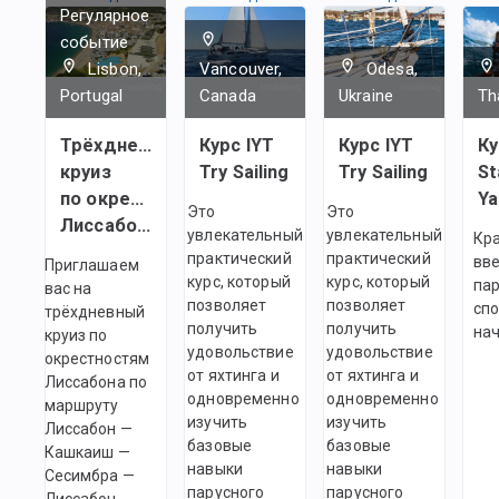
Регулярное
событие
Lisbon,
Vancouver,
Odesa,
Portugal
Canada
Ukraine
Th
Трёхдневный
Курс IYT
Курс IYT
Ку
круиз
Try Sailing
Try Sailing
St
по окрестностям
Ya
Это
Это
Лиссабона
увлекательный
увлекательный
Кр
практический
практический
вве
Приглашаем
курс, который
курс, который
па
вас на
позволяет
позволяет
спо
трёхдневный
получить
получить
на
круиз по
удовольствие
удовольствие
окрестностям
от яхтинга и
от яхтинга и
Лиссабона по
одновременно
одновременно
маршруту
изучить
изучить
Лиссабон —
базовые
базовые
Кашкаиш —
навыки
навыки
Сесимбра —
парусного
парусного
Лиссабон.