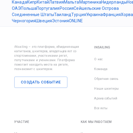
Канада
Кипр
Китай
Латвия
Мальта
Мартиника
Нидерланды
Но
ОАЭ
Польша
Португалия
Россия
Сейшельские Острова
Соединенные Штаты
Таиланд
Турция
Украина
Франция
Хорва
Черногория
Швеция
Эстония
ONLINE
iNsailing – это платформа, объединяющая
INSAILING
капитанов, шкиперов, владельцев яхт со
спортсменами, участниками регат,
О нас
попутчиками и учениками. Платформа
помогает находить места на регате,
познакомит с шкипером.
Команда
Обратная связь
СОЗДАТЬ СОБЫТИЕ
Наши шкиперы
Архив событий
Все яхты
УЧАСТИЕ
КАК МЫ РАБОТАЕМ