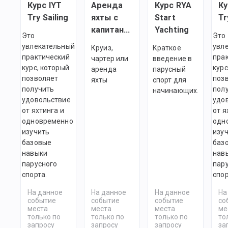
Курс IYT
Аренда
Курс RYA
Ку
Try Sailing
яхты с
Start
Tr
капитаном
Yachting
Это
Это
увлекательный
увл
Круиз,
Краткое
практический
пра
чартер или
введение в
курс, который
курс
аренда
парусный
позволяет
поз
яхты
спорт для
получить
пол
начинающих.
удовольствие
удо
от яхтинга и
от я
одновременно
одн
изучить
изу
базовые
баз
навыки
нав
парусного
пар
спорта.
спор
На данное
На данное
На данное
На
событие
событие
событие
со
места
места
места
ме
только по
только по
только по
то
запросу
запросу
запросу
за