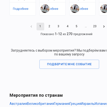
Подробнее
Подробнее
Подробнее
По
1
2
3
4
5
…
23
1
-
12
270
Показано
из
предложений
Затрудняетесь с выбором мероприятия? Мы подберём вам
по вашему запросу
ПОДБЕРИТЕ МНЕ СОБЫТИЕ
Мероприятия по странам
Австралия
Великобритания
Германия
Греция
Израиль
Испани