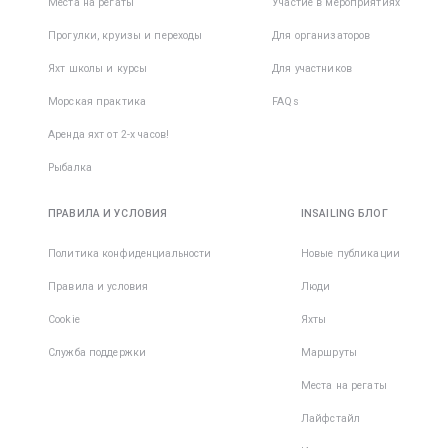
Места на регаты
Участие в мероприятиях
Прогулки, круизы и переходы
Для организаторов
Яхт школы и курсы
Для участников
Морская практика
FAQs
Аренда яхт от 2-х часов!
Рыбалка
ПРАВИЛА И УСЛОВИЯ
INSAILING БЛОГ
Политика конфиденциальности
Новые публикации
Правила и условия
Люди
Cookie
Яхты
Служба поддержки
Маршруты
Места на регаты
Лайфстайл