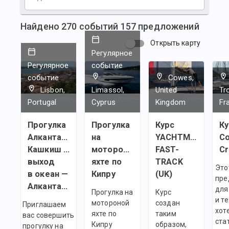
Найдено
270
событий
157
предложений
Открыть карту
Регулярное
Регулярное
событие
событие
Cowes,
Lisbon,
Limassol,
United
Tr
Portugal
Cyprus
Kingdom
Fr
Прогулка
Прогулка
Курс
Ку
Алкантара —
на
YACHTMASTER
C
Кашкиш —
мотороной
FAST-
C
выход
яхте по
TRACK
Это
в океан —
Кипру
(UK)
пре
Алкантара
для
Прогулка на
Курс
и те
мотороной
создан
Приглашаем
хот
яхте по
таким
вас совершить
ста
Кипру
образом,
прогулку на