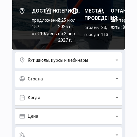
ДОСТУПНО:
ПЕРИОД:
МЕСТА
ОРГАНИЗА
ПРОВЕДЕНИЯ:
предложений:
c 25 июл.
шкиперы: 45
157
2026 г.
яхты: 84
страны: 33,
от €10/день
по 2 апр.
города: 113
2027 г.
Яхт школы, курсы и вебинары
Страна
Когда
Цена