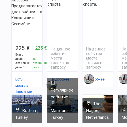
спорта.
спорта.
Предполагается
две ночёвки — в
Кашкаише и
Сесимбре.
225 €
225 €
На данное
На данное
На
событие
событие
со
Всего
места
места
ме
дней
:
1
за
только по
только по
то
Активных
активный
запросу
запросу
за
дней
:
1
день
Есть
Подробнее
Подробнее
По
места в
Регулярное
1
командe
событие
The
Bodrum,
Marmaris,
Hague,
Turkey
Turkey
Netherlands
Mo