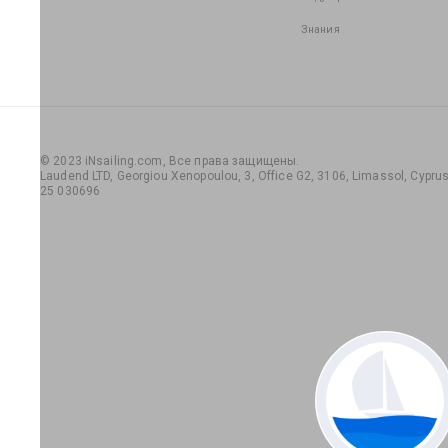
Знания
© 2023 iNsailing.com,
Все права защищены
.
Laudend LTD, Georgiou Xenopoulou, 3, Office G2, 3106, Limassol, Cyprus,
25 030696