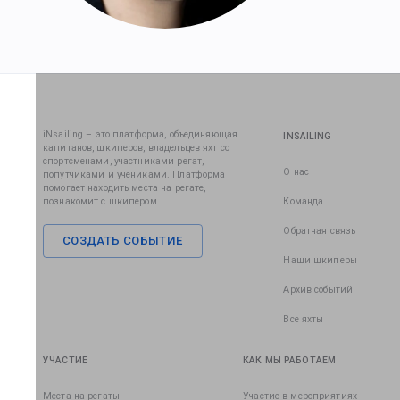
iNsailing – это платформа, объединяющая
INSAILING
капитанов, шкиперов, владельцев яхт со
спортсменами, участниками регат,
О нас
попутчиками и учениками. Платформа
помогает находить места на регате,
познакомит с шкипером.
Команда
Обратная связь
СОЗДАТЬ СОБЫТИЕ
Наши шкиперы
Архив событий
Все яхты
УЧАСТИЕ
КАК МЫ РАБОТАЕМ
Места на регаты
Участие в мероприятиях